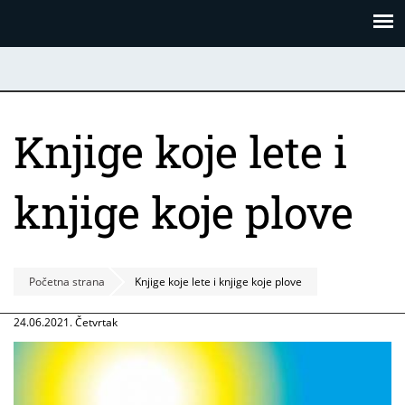
Skoči
Panel za upravljanje kolačićima
na
glavni
sadržaj
Knjige koje lete i
knjige koje plove
Početna strana
Knjige koje lete i knjige koje plove
24.06.2021. Četvrtak