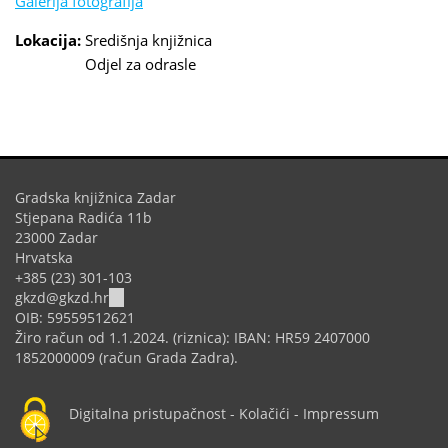
Galerija fotografija
Lokacija:
Središnja knjižnica
Odjel za odrasle
Gradska knjižnica Zadar
Stjepana Radića 11b
23000 Zadar
Hrvatska
+385 (23) 301-103
(link
gkzd@gkzd.hr
sends
OIB: 59559512621
e-
Žiro račun od 1.1.2024. (riznica): IBAN: HR59 2407000
mail)
1852000009 (račun Grada Zadra).
Digitalna pristupačnost
-
Kolačići
-
Impressum