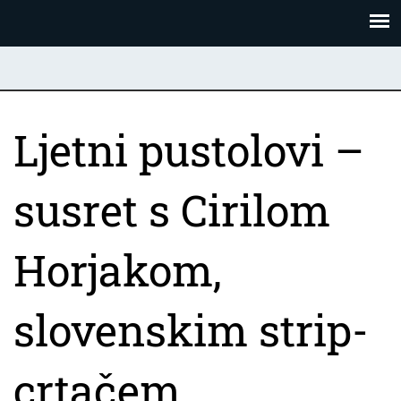
Skoči
Panel za upravljanje kolačićima
na
glavni
sadržaj
Ljetni pustolovi –
susret s Cirilom
Horjakom,
slovenskim strip-
crtačem