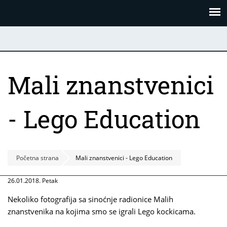
Skoči
Panel za upravljanje kolačićima
na
glavni
sadržaj
Mali znanstvenici
- Lego Education
Početna strana
Mali znanstvenici - Lego Education
26.01.2018. Petak
Nekoliko fotografija sa sinoćnje radionice Malih
znanstvenika na kojima smo se igrali Lego kockicama.