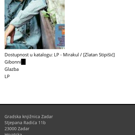
Dostupnost u katalogu: LP - Mirakul / [Zlatan Stipišić]
Gibonni
(link
Glazba
is
LP
external)
Gradska knjižnica Zadar
Stjepana Radića 11b
23000 Zadar
Hrvatska