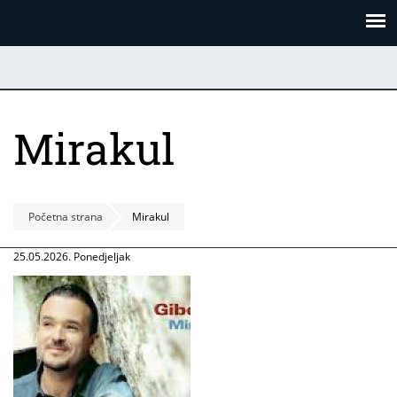
Skoči
Panel za upravljanje kolačićima
na
glavni
sadržaj
Mirakul
Početna strana
Mirakul
25.05.2026. Ponedjeljak