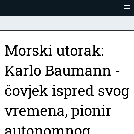
Skoči
Panel za upravljanje kolačićima
na
glavni
sadržaj
Morski utorak:
Karlo Baumann -
čovjek ispred svog
vremena, pionir
autonomnog