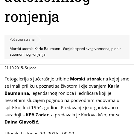
ronjenja
Početna strana
Morski utorak: Karlo Baumann - čovjek ispred svog vremena, pionir
autonomnog ronjenja
21.10.2015. Srijeda
Fotogalerija s jučerašnje tribine
Morski utorak
na kojoj smo
se imali priliku upoznati sa životom i djelovanjem
Karla
Baumanna
, legendarnog ronioca i jedriličara koji je
nesretnim slučajem poginuo na podvodnim radovima u
splitskoj luci 1954. godine. Predavanje je organizirano u
suradnji s
KPA Zadar
, a predavala je Karlova kćer, mr.sc.
Daina Glavočić
.
Utorak, Listopad 20, 2015 - 00:00