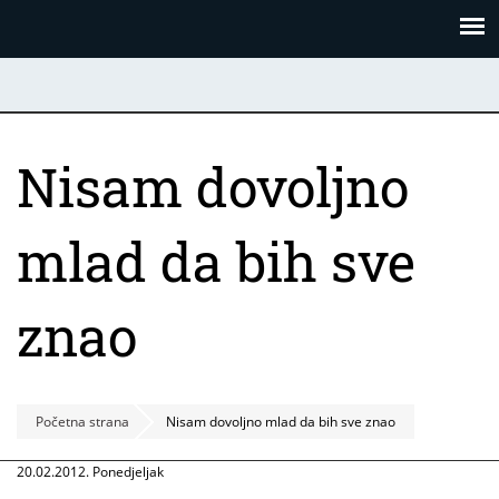
Skoči
Panel za upravljanje kolačićima
na
glavni
sadržaj
Nisam dovoljno
mlad da bih sve
znao
Početna strana
Nisam dovoljno mlad da bih sve znao
20.02.2012. Ponedjeljak