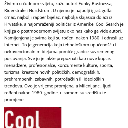
Živimo u čudnom svijetu, kažu autori Funky Businessa,
Riderstrale i Nordstrom. U njemu je najbolji igrač golfa
crnac, najbolji rapper bijelac, najbolja skijašica dolazi iz
Hrvatske, a najomraženiji političar iz Amerike. Cool Search je
knjiga o postmodernom svijetu oko nas kako ga vide autori.
Namijenjena je svima koji su rođeni nakon 1980. i odrasli uz
internet. To je generacija koja tehnološkom upućenošću i
nekovencionalnim idejama pomiče granice suvremenog
poslovanja. Sve ju je lakše prepoznati kao nove kupce,
menadžere, profesionalce, konzumente kulture, sporta,
turizma, kreatore novih političkih, demografskih,
prehrambenih, zabavnih, potrošačkih ili ideoloških
trendova. Ovo je vrijeme promjena, a Milenijanci, ljudi
rođeni nakon 1980. godine, u samom su središtu te
promjene.