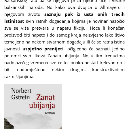
Balkanskog rata pa se njegova priča ujedno tiče i većine
balkanskih naroda. No kako ova dvojica o Allmayeru i
njegovom životu
saznaju pak iz usta onih trećih
istinitost
svih ratnih događanja kojima je novinar nazočio
sve se više pretvara u napetu fikciju. Hoće li konačan
proizvod biti napeto i do samog kraja neizvjesno lako štivo
temeljeno na nekom stvarnom događaju ili će se ratna istina
javnosti
uspješno prenijeti
, očigledno će saznati jedino
potomci svih likova Zanata ubijanja. No u tim trenucima
nadolazećeg vremena sve će to ionako postati irelevantno i
biti nadomješteno nekim drugim, konstruktivnijim
razmišljanjima.