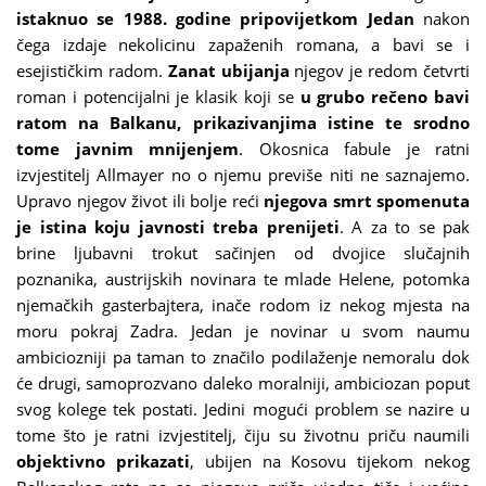
istaknuo se 1988. godine pripovijetkom Jedan
nakon
čega izdaje nekolicinu zapaženih romana, a bavi se i
esejističkim radom.
Zanat ubijanja
njegov je redom četvrti
roman i potencijalni je klasik koji se
u grubo rečeno bavi
ratom na Balkanu, prikazivanjima istine te srodno
tome javnim mnijenjem
. Okosnica fabule je ratni
izvjestitelj Allmayer no o njemu previše niti ne saznajemo.
Upravo njegov život ili bolje reći
njegova smrt spomenuta
je istina koju javnosti treba prenijeti
. A za to se pak
brine ljubavni trokut sačinjen od dvojice slučajnih
poznanika, austrijskih novinara te mlade Helene, potomka
njemačkih gasterbajtera, inače rodom iz nekog mjesta na
moru pokraj Zadra. Jedan je novinar u svom naumu
ambiciozniji pa taman to značilo podilaženje nemoralu dok
će drugi, samoprozvano daleko moralniji, ambiciozan poput
svog kolege tek postati. Jedini mogući problem se nazire u
tome što je ratni izvjestitelj, čiju su životnu priču naumili
objektivno prikazati
, ubijen na Kosovu tijekom nekog