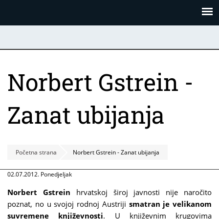
Skoči
Panel za upravljanje kolačićima
na
glavni
sadržaj
Norbert Gstrein -
Zanat ubijanja
Početna strana
Norbert Gstrein - Zanat ubijanja
02.07.2012. Ponedjeljak
Norbert Gstrein
hrvatskoj široj javnosti nije naročito
poznat, no u svojoj rodnoj Austriji
smatran je velikanom
suvremene književnosti
. U književnim krugovima