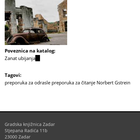
Poveznica na katalog:
Zanat ubijanja
(link
is
external)
Tagovi:
preporuka za odrasle
preporuka za čitanje
Norbert Gstrein
Gradska knjižnica Zadar
Stjepana Radića 11b
23000 Zadar