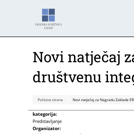
Skoči
Panel za upravljanje kolačićima
na
glavni
sadržaj
Novi natječaj 
društvenu inte
Početna strana
Novi natječaj za Nagradu Zaklade ER
kategorija:
Predstavljanje
Organizator: