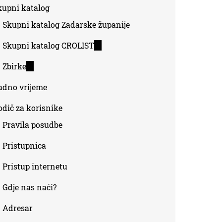
kupni katalog
external)
Skupni katalog Zadarske županije
Skupni katalog CROLIST
(link
is
Zbirke
(link
external)
is
adno vrijeme
external)
odič za korisnike
Pravila posudbe
Pristupnica
Pristup internetu
Gdje nas naći?
Adresar