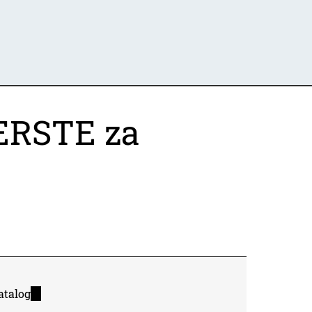
 ERSTE za
atalog
(link
is