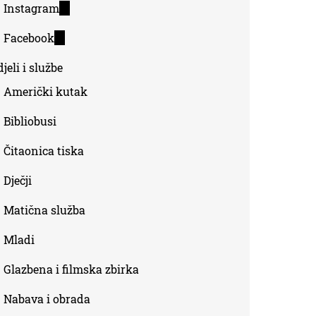
Instagram
(link
external)
is
Facebook
(link
external)
is
jeli i službe
external)
Američki kutak
Bibliobusi
Čitaonica tiska
Dječji
Matična služba
Mladi
Glazbena i filmska zbirka
Nabava i obrada