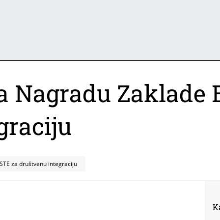
za Nagradu Zaklade
graciju
STE za društvenu integraciju
K