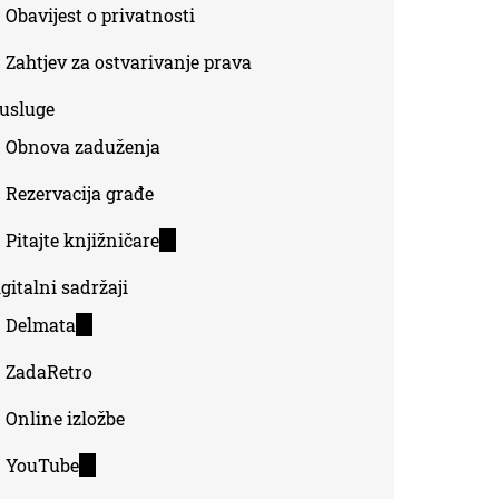
Obavijest o privatnosti
Zahtjev za ostvarivanje prava
-usluge
Obnova zaduženja
Rezervacija građe
Pitajte knjižničare
(link
is
gitalni sadržaji
external)
Delmata
(link
is
ZadaRetro
external)
Online izložbe
YouTube
(link
is