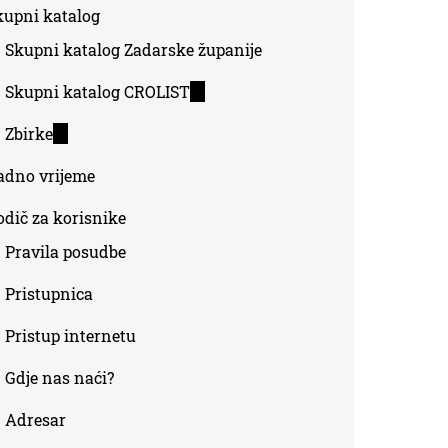
kupni katalog
external)
Skupni katalog Zadarske županije
Skupni katalog CROLIST
(link
is
Zbirke
(link
external)
is
adno vrijeme
external)
odič za korisnike
Pravila posudbe
Pristupnica
Pristup internetu
Gdje nas naći?
Adresar