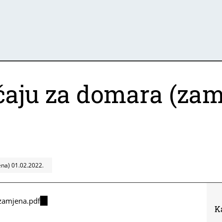
čaju za domara (zam
ena) 01.02.2022.
zamjena.pdf
(link
K
is