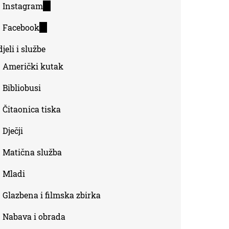
Instagram
(link
external)
is
Facebook
(link
external)
is
jeli i službe
external)
Američki kutak
Bibliobusi
Čitaonica tiska
Dječji
Matična služba
Mladi
Glazbena i filmska zbirka
Nabava i obrada