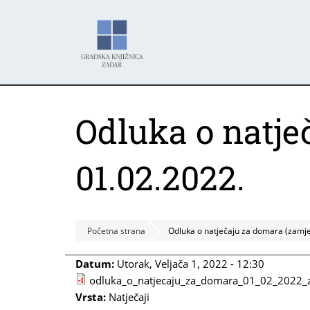
Skoči
Panel za upravljanje kolačićima
na
glavni
sadržaj
Odluka o natje
01.02.2022.
Početna strana
Odluka o natječaju za domara (zamj
Datum:
Utorak, Veljača 1, 2022 - 12:30
odluka_o_natjecaju_za_domara_01_02_2022_
Vrsta:
Natječaji