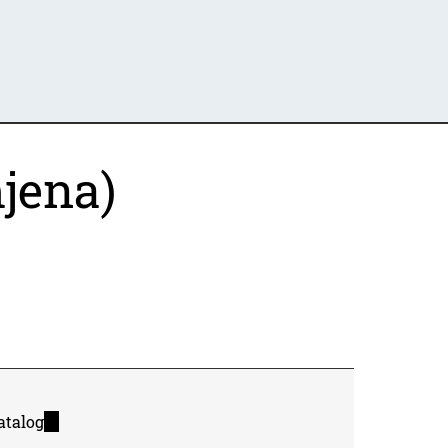
jena)
atalog
(link
is