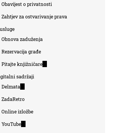
Obavijest o privatnosti
Zahtjev za ostvarivanje prava
-usluge
Obnova zaduženja
Rezervacija građe
Pitajte knjižničare
(link
is
gitalni sadržaji
external)
Delmata
(link
is
ZadaRetro
external)
Online izložbe
YouTube
(link
is