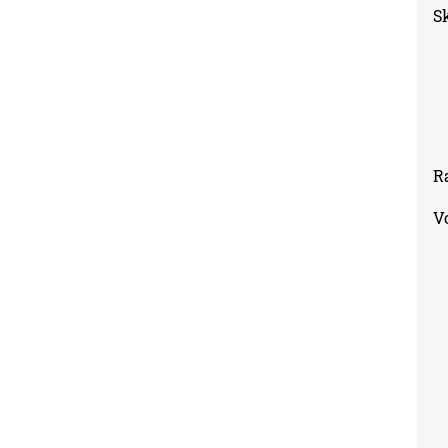
external)
S
R
V