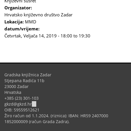
Književni susret
Organizator:
Hrvatsko književno društvo Zadar
Lokacija:
MMD
datum/vrijeme:
Četvrtak, Veljača 14, 2019 -
18:00
to
19:30
Gradska knjižnica Zadar
Stjepana Radića 11b
23000 Zadar
Hrvatska
+385 (23) 301-103
(link
gkzd@gkzd.hr
sends
OIB: 59559512621
e-
Žiro račun od 1.1.2024. (riznica): IBAN: HR59 2407000
mail)
1852000009 (račun Grada Zadra).