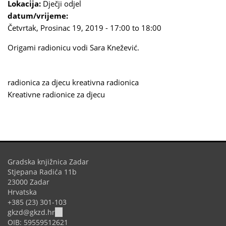
Lokacija:
Dječji odjel
datum/vrijeme:
Četvrtak, Prosinac 19, 2019 -
17:00
to
18:00
Origami radionicu vodi Sara Knežević.
radionica za djecu
kreativna radionica
Kreativne radionice za djecu
Gradska knjižnica Zadar
Stjepana Radića 11b
23000 Zadar
Hrvatska
+385 (23) 301-103
(link
gkzd@gkzd.hr
sends
OIB: 59559512621