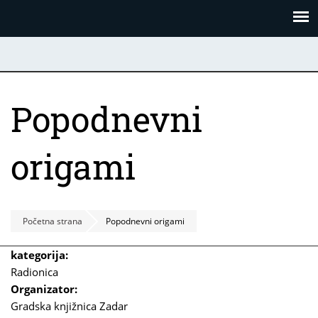
Skoči
Panel za upravljanje kolačićima
na
glavni
sadržaj
Popodnevni
origami
Početna strana
Popodnevni origami
kategorija:
Radionica
Organizator:
Gradska knjižnica Zadar