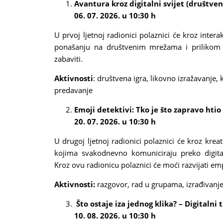
mail)
Avantura kroz digitalni svijet (društven
06. 07. 2026. u 10:30 h
U prvoj ljetnoj radionici polaznici će kroz inte
ponašanju na društvenim mrežama i prilikom i
zabaviti.
Aktivnosti
: društvena igra, likovno izražavanje, 
predavanje
Emoji detektivi: Tko je što zapravo htio 
20. 07. 2026. u 10:30 h
U drugoj ljetnoj radionici polaznici će kroz kre
kojima svakodnevno komuniciraju preko digital
Kroz ovu radionicu polaznici će moći razvijati emp
Aktivnosti:
razgovor, rad u grupama, izrađivanj
Što ostaje iza jednog klika? – Digitalni 
10. 08. 2026. u 10:30 h