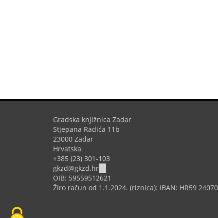
Gradska knjižnica Zadar
Stjepana Radića 11b
23000 Zadar
Hrvatska
+385 (23) 301-103
(link
gkzd@gkzd.hr
sends
OIB: 59559512621
e-
Žiro račun od 1.1.2024. (riznica): IBAN: HR59 240
mail)