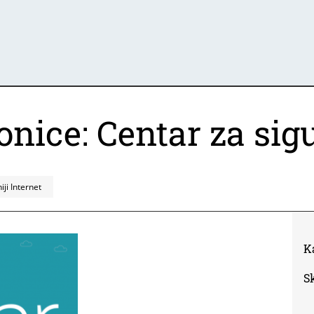
onice: Centar za sigu
iji Internet
K
S