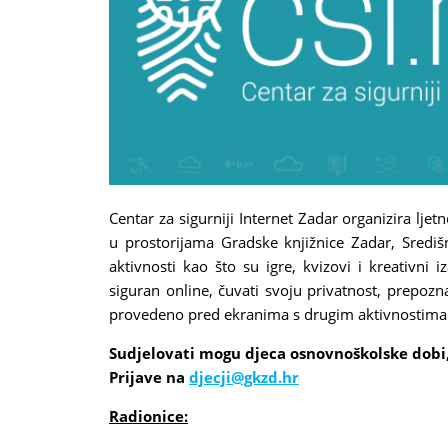
Centar za sigurniji Internet Zadar organizira lje
u prostorijama Gradske knjižnice Zadar, Središn
aktivnosti kao što su igre, kvizovi i kreativni
siguran online, čuvati svoju privatnost, prepozna
provedeno pred ekranima s drugim aktivnostima
Sudjelovati mogu djeca osnovnoškolske dobi,
Prijave na
djecji@gkzd.hr
(link
sends
Radionice:
e-