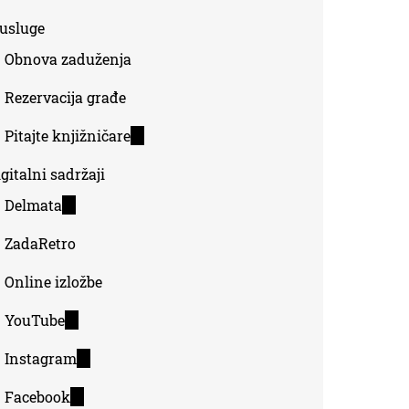
-usluge
Obnova zaduženja
Rezervacija građe
Pitajte knjižničare
(link
is
gitalni sadržaji
external)
Delmata
(link
is
ZadaRetro
external)
Online izložbe
YouTube
(link
is
Instagram
(link
external)
is
Facebook
(link
external)