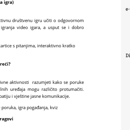
a igra)
e
raktivnu društvenu igru učiti o odgovornom
granja video igara, a usput se i dobro
kartice s pitanjima, interaktivno kratko
Di
reći?
ativne aktivnosti razumjeti kako se poruke
nih uređaja mogu različito protumačiti.
atiju i vještine jasne komunikacije.
e poruka,
igra pogađanja, kviz
tragovi