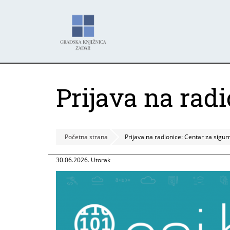
Skoči
Panel za upravljanje kolačićima
na
glavni
sadržaj
Prijava na radi
Početna strana
Prijava na radionice: Centar za sigurn
30.06.2026. Utorak