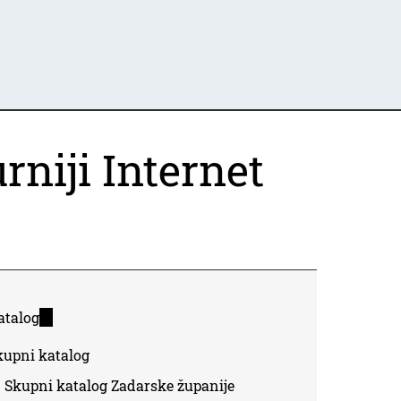
rniji Internet
atalog
(link
is
kupni katalog
external)
Skupni katalog Zadarske županije