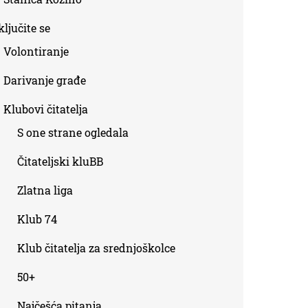
ljučite se
Volontiranje
Darivanje građe
Klubovi čitatelja
S one strane ogledala
Čitateljski kluBB
Zlatna liga
Klub 74
Klub čitatelja za srednjoškolce
50+
Najčešća pitanja