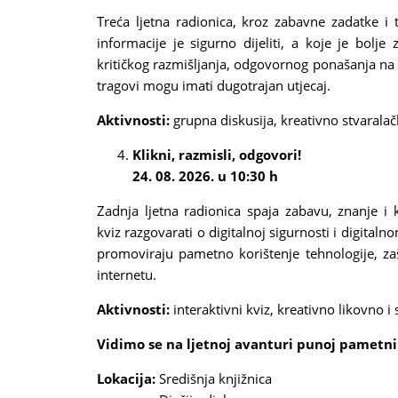
Treća ljetna radionica, kroz zabavne zadatke i 
informacije je sigurno dijeliti, a koje je bolje
kritičkog razmišljanja, odgovornog ponašanja na in
tragovi mogu imati dugotrajan utjecaj.
Aktivnosti:
grupna diskusija, kreativno stvaralač
Klikni, razmisli, odgovori!
24. 08. 2026. u 10:30 h
Zadnja ljetna radionica spaja zabavu, znanje i k
kviz razgovarati o digitalnoj sigurnosti i digitaln
promoviraju pametno korištenje tehnologije, zaš
internetu.
Aktivnosti:
interaktivni kviz,
kreativno likovno i 
Vidimo se na ljetnoj avanturi punoj pametnih
Lokacija:
Središnja knjižnica