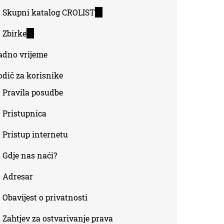
Skupni katalog CROLIST
(link
is
Zbirke
(link
external)
is
adno vrijeme
external)
odič za korisnike
Pravila posudbe
Pristupnica
Pristup internetu
Gdje nas naći?
Adresar
Obavijest o privatnosti
Zahtjev za ostvarivanje prava