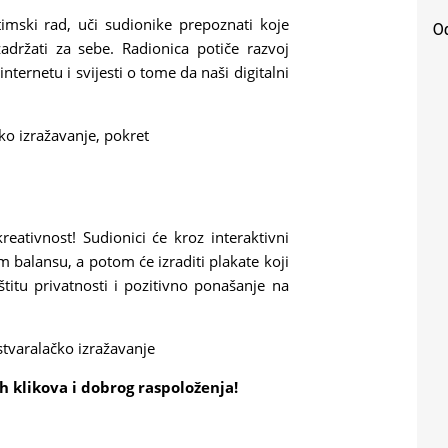
timski rad, uči sudionike prepoznati koje
Od
 zadržati za sebe. Radionica potiče razvoj
ternetu i svijesti o tome da naši digitalni
ko izražavanje, pokret
reativnost! Sudionici će kroz interaktivni
om balansu, a potom će izraditi plakate koji
titu privatnosti i pozitivno ponašanje na
stvaralačko izražavanje
 klikova i dobrog raspoloženja!