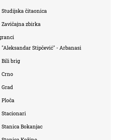
Studijska čitaonica
Zavičajna zbirka
granci
"Aleksandar Stipčević" - Arbanasi
Bili brig
Crno
Grad
Ploča
Stacionari
Stanica Bokanjac
Stanica Kožino