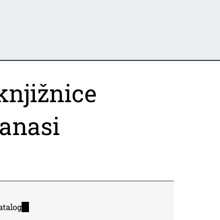
knjižnice
banasi
atalog
(link
is