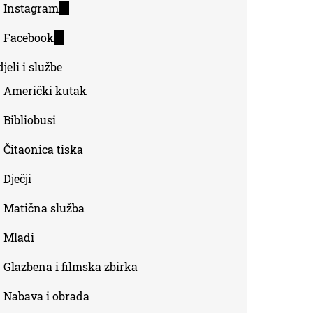
Instagram
(link
external)
is
Facebook
(link
external)
is
jeli i službe
external)
Američki kutak
Bibliobusi
Čitaonica tiska
Dječji
Matična služba
Mladi
Glazbena i filmska zbirka
Nabava i obrada