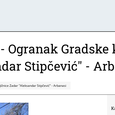
- Ogranak Gradske 
dar Stipčević" - Ar
ižnice Zadar "Aleksandar Stipčević" - Arbanasi
K