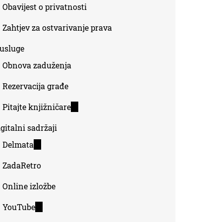
Obavijest o privatnosti
Zahtjev za ostvarivanje prava
-usluge
Obnova zaduženja
Rezervacija građe
Pitajte knjižničare
(link
is
gitalni sadržaji
external)
Delmata
(link
is
ZadaRetro
external)
Online izložbe
YouTube
(link
is