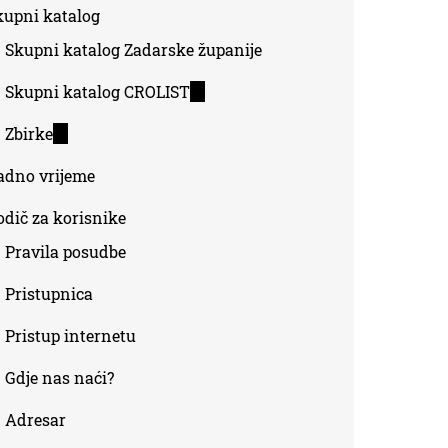
kupni katalog
external)
Skupni katalog Zadarske županije
Skupni katalog CROLIST
(link
is
Zbirke
(link
external)
is
adno vrijeme
external)
odič za korisnike
Pravila posudbe
Pristupnica
Pristup internetu
Gdje nas naći?
Adresar