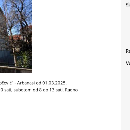
S
R
V
pčević" - Arbanasi od 01.03.2025.
0 sati, subotom od 8 do 13 sati. Radno