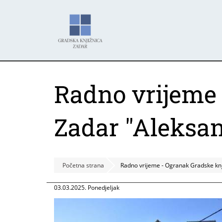
Skoči
Panel za upravljanje kolačićima
na
glavni
sadržaj
Radno vrijeme 
Zadar "Aleksan
Početna strana
Radno vrijeme - Ogranak Gradske knj
03.03.2025. Ponedjeljak