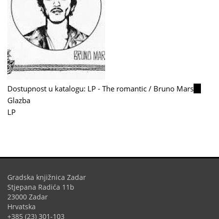
Dostupnost u katalogu: LP - The romantic / Bruno Mars
(link
Glazba
is
LP
externa
Gradska knjižnica Zadar
Stjepana Radića 11b
23000 Zadar
Hrvatska
+385 (23) 301-103