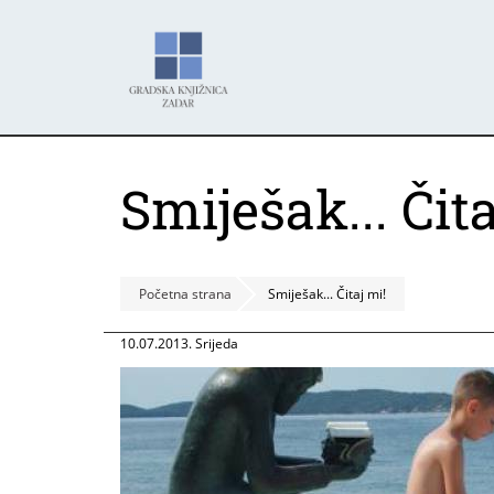
Skoči
Panel za upravljanje kolačićima
na
glavni
sadržaj
Smiješak... Čita
Početna strana
Smiješak... Čitaj mi!
10.07.2013. Srijeda