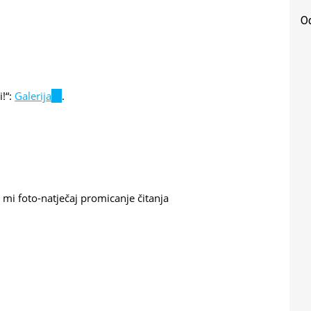
Od
i!“:
Galerija
(link
.
is
external)
j mi
foto-natječaj
promicanje čitanja