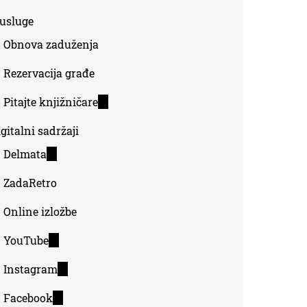
-usluge
Obnova zaduženja
Rezervacija građe
Pitajte knjižničare
(link
is
gitalni sadržaji
external)
Delmata
(link
is
ZadaRetro
external)
Online izložbe
YouTube
(link
is
Instagram
(link
external)
is
Facebook
(link
external)