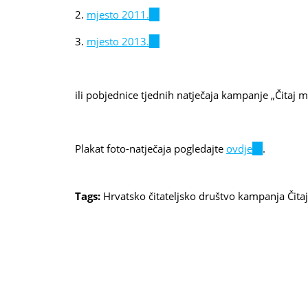
is
2.
mjesto 2011.
(link
external)
is
3.
mjesto 2013.
(link
external)
is
external)
ili pobjednice tjednih natječaja kampanje „Čitaj m
Plakat foto-natječaja pogledajte
ovdje
(link
.
is
external)
Tags:
Hrvatsko čitateljsko društvo
kampanja Čita