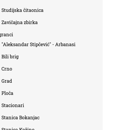
Studijska čitaonica
Zavičajna zbirka
granci
"Aleksandar Stipčević" - Arbanasi
Bili brig
Crno
Grad
Ploča
Stacionari
Stanica Bokanjac
Stanica Kožino