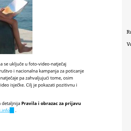
R
V
a se uključe u foto-video-natječaj
društvo i nacionalna kampanja za poticanje
 natječaje pa z
ahvaljujući tome, osim
video isječke.
Cilj je pokazati pozitivnu i
a detaljnija
Pravila i obrazac za prijavu
.info
(link
.
is
external)