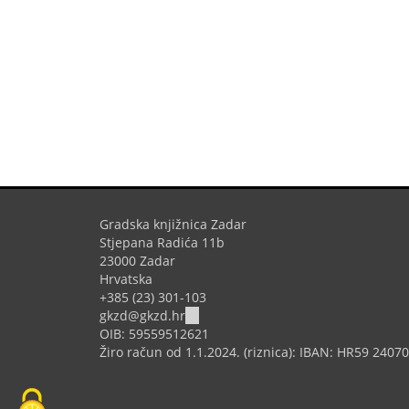
Gradska knjižnica Zadar
Stjepana Radića 11b
23000 Zadar
Hrvatska
+385 (23) 301-103
(link
gkzd@gkzd.hr
sends
OIB: 59559512621
e-
Žiro račun od 1.1.2024. (riznica): IBAN: HR59 240
mail)