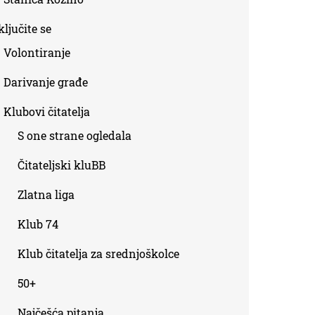
ljučite se
Volontiranje
Darivanje građe
Klubovi čitatelja
S one strane ogledala
Čitateljski kluBB
Zlatna liga
Klub 74
Klub čitatelja za srednjoškolce
50+
Najčešća pitanja