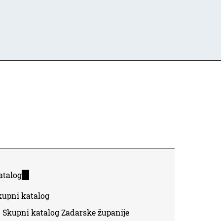
atalog
(link
is
kupni katalog
external)
Skupni katalog Zadarske županije