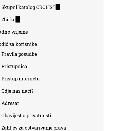
Skupni katalog CROLIST
(link
is
Zbirke
(link
external)
is
adno vrijeme
external)
odič za korisnike
Pravila posudbe
Pristupnica
Pristup internetu
Gdje nas naći?
Adresar
Obavijest o privatnosti
Zahtjev za ostvarivanje prava