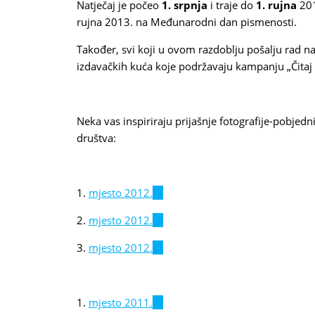
Natječaj je počeo
1. srpnja
i traje do
1. rujna
201
rujna 2013. na Međunarodni dan pismenosti.
Također, svi koji u ovom razdoblju pošalju rad na
izdavačkih kuća koje podržavaju kampanju „Čitaj m
Neka vas inspiriraju prijašnje fotografije-pobjedn
društva:
1.
mjesto 2012.
(link
is
2.
mjesto 2012.
(link
external)
is
3.
mjesto 2012.
(link
external)
is
external)
1.
mjesto 2011.
(link