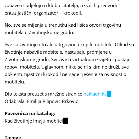
zabave i sudjeluju u klubu čitatelja, a sve ih predvodi
entuzijastični organizator – krokodil.
No, sve se mijenja u trenutku kad lisica otvori trgovinu
mobitela u Životinjskome gradu.
Sve su životinje otrčale u trgovinu i kupili mobitele. Otkad su
životinje nabavile mobitele, nastupaju promjene u
Životinjskome gradu. Svi žive u virtualnom svijetu i postaju
robovi mobitela. Uglavnom, nitko se ni s kim ne druži, sve
dok entuzijastični krokodil ne nađe rješenje za ovisnost o
mobitelu.
Dio teksta preuzet s mrežne stranice
nakladnika
(link
.
Odabrala: Emilija Pilipović Brković
is
external)
Poveznica na katalog:
Kad životinje imaju mobitel
(link
is
external)
Tagovi: