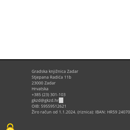
Gradska knjižnica Zadar
Stjepana Radića 11b
23000 Zadar
Hrvatska
+385 (23) 301-103
(link
gkzd@gkzd.hr
sends
OIB: 59559512621
e-
Žiro račun od 1.1.2024. (riznica): IBAN: HR59 240
mail)