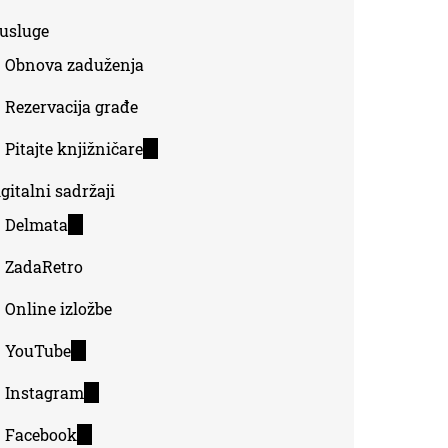
-usluge
Obnova zaduženja
Rezervacija građe
Pitajte knjižničare
(link
is
gitalni sadržaji
external)
Delmata
(link
is
ZadaRetro
external)
Online izložbe
YouTube
(link
is
Instagram
(link
external)
is
Facebook
(link
external)