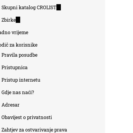
Skupni katalog CROLIST
(link
is
Zbirke
(link
external)
is
adno vrijeme
external)
odič za korisnike
Pravila posudbe
Pristupnica
Pristup internetu
Gdje nas naći?
Adresar
Obavijest o privatnosti
Zahtjev za ostvarivanje prava