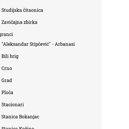
Studijska čitaonica
Zavičajna zbirka
granci
"Aleksandar Stipčević" - Arbanasi
Bili brig
Crno
Grad
Ploča
Stacionari
Stanica Bokanjac
Stanica Kožino