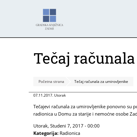
Skoči
Panel za upravljanje kolačićima
na
glavni
sadržaj
Tečaj računala
Početna strana
Tečaj računala za umirovljenike
07.11.2017. Utorak
Tečajevi računala za umirovljenike ponovno su poč
radionica u Domu za starije i nemoćne osobe Zadar
Utorak, Studeni 7, 2017 - 00:00
Kategorija:
Radionica