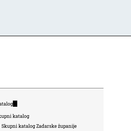
atalog
(link
is
kupni katalog
external)
Skupni katalog Zadarske županije