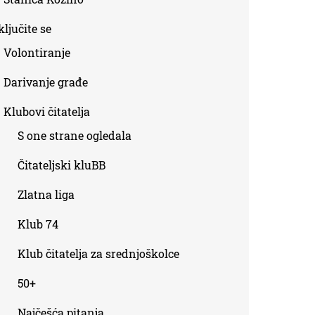
ljučite se
Volontiranje
Darivanje građe
Klubovi čitatelja
S one strane ogledala
Čitateljski kluBB
Zlatna liga
Klub 74
Klub čitatelja za srednjoškolce
50+
Najčešća pitanja