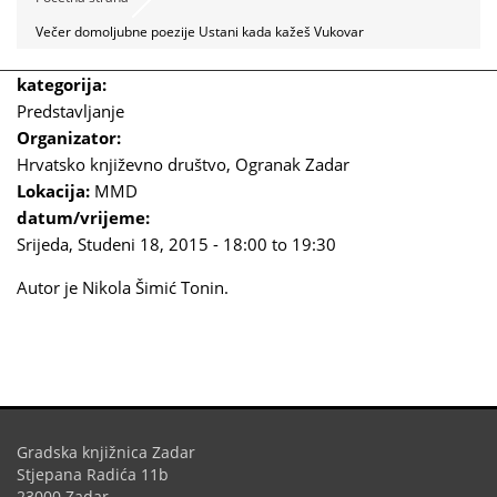
Večer domoljubne poezije Ustani kada kažeš Vukovar
kategorija:
Predstavljanje
Organizator:
Hrvatsko književno društvo, Ogranak Zadar
Lokacija:
MMD
datum/vrijeme:
Srijeda, Studeni 18, 2015 -
18:00
to
19:30
Autor je Nikola Šimić Tonin.
Gradska knjižnica Zadar
Stjepana Radića 11b
23000 Zadar