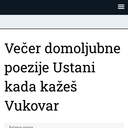
Skoči
Panel za upravljanje kolačićima
na
glavni
sadržaj
Večer domoljubne
poezije Ustani
kada kažeš
Vukovar
Početna strana