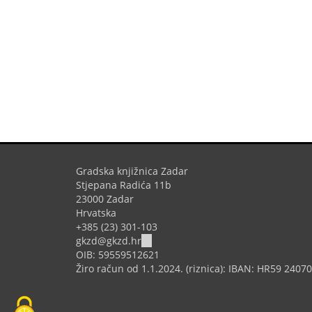
Gradska knjižnica Zadar
Stjepana Radića 11b
23000 Zadar
Hrvatska
+385 (23) 301-103
(link
gkzd@gkzd.hr
sends
OIB: 59559512621
e-
Žiro račun od 1.1.2024. (riznica): IBAN: HR59 240
mail)