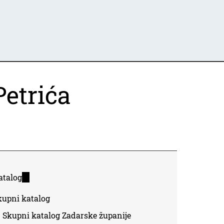
etrića
atalog
(link
is
kupni katalog
external)
Skupni katalog Zadarske županije