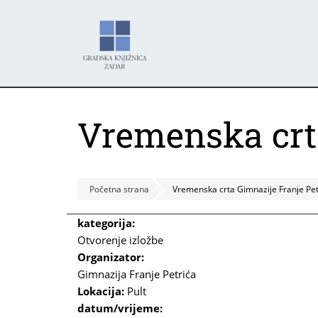
Skoči
Panel za upravljanje kolačićima
na
glavni
sadržaj
Vremenska crta
Početna strana
Vremenska crta Gimnazije Franje Pet
kategorija:
Otvorenje izložbe
Organizator:
Gimnazija Franje Petrića
Lokacija:
Pult
datum/vrijeme: