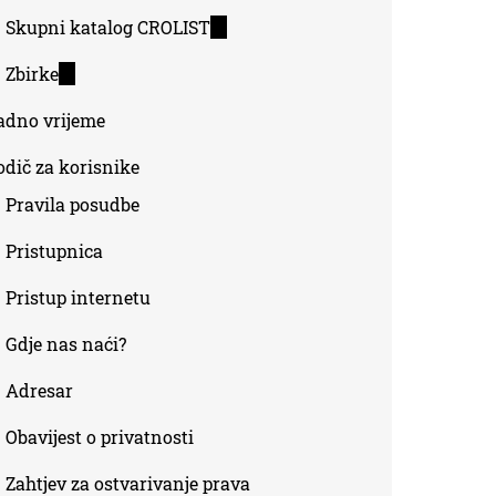
Skupni katalog CROLIST
(link
is
Zbirke
(link
external)
is
adno vrijeme
external)
odič za korisnike
Pravila posudbe
Pristupnica
Pristup internetu
Gdje nas naći?
Adresar
Obavijest o privatnosti
Zahtjev za ostvarivanje prava