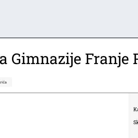
 Gimnazije Franje P
rića
K
S