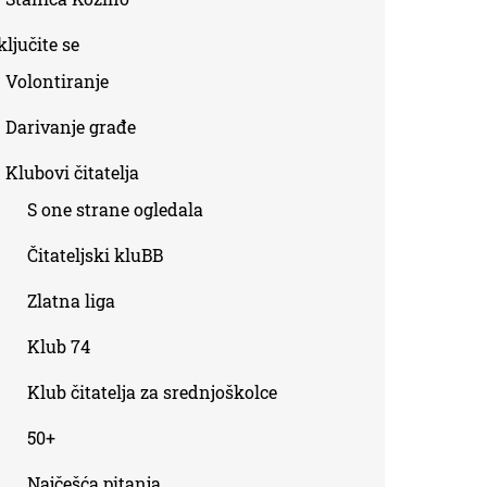
ljučite se
Volontiranje
Darivanje građe
Klubovi čitatelja
S one strane ogledala
Čitateljski kluBB
Zlatna liga
Klub 74
Klub čitatelja za srednjoškolce
50+
Najčešća pitanja