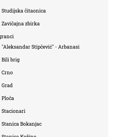
Studijska čitaonica
Zavičajna zbirka
granci
"Aleksandar Stipčević" - Arbanasi
Bili brig
Crno
Grad
Ploča
Stacionari
Stanica Bokanjac
Stanica Kožino