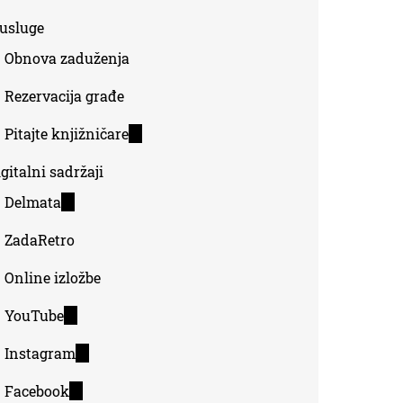
-usluge
Obnova zaduženja
Rezervacija građe
Pitajte knjižničare
(link
is
gitalni sadržaji
external)
Delmata
(link
is
ZadaRetro
external)
Online izložbe
YouTube
(link
is
Instagram
(link
external)
is
Facebook
(link
external)