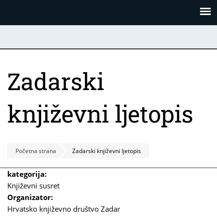
Skoči
Panel za upravljanje kolačićima
na
glavni
sadržaj
Zadarski
književni ljetopis
Početna strana
Zadarski književni ljetopis
kategorija:
Književni susret
Organizator:
Hrvatsko književno društvo Zadar