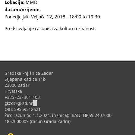
Lokacija:
MMD
datum/vrijeme:
Ponedjeljak, Veljača 12, 2018 -
18:00
to
19:30
Predstavljanje časopisa za kulturu i znanost.
Gradska knjižnica Zadar
Stjepana Radića 11b
23000 Zadar
Hrvatska
+385 (23) 301-103
(link
gkzd@gkzd.hr
sends
OIB: 59559512621
e-
Žiro račun od 1.1.2024. (riznica): IBAN: HR59 2407000
mail)
1852000009 (račun Grada Zadra).