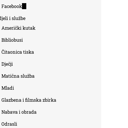
is
Facebook
(link
external)
is
jeli i službe
external)
Američki kutak
Bibliobusi
Čitaonica tiska
Dječji
Matična služba
Mladi
Glazbena i filmska zbirka
Nabava i obrada
Odrasli