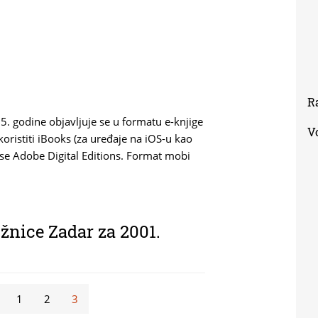
R
5. godine objavljuje se u formatu e-knjige
V
oristiti iBooks (za uređaje na iOS-u kao
a se Adobe Digital Editions. Format mobi
žnice Zadar za 2001.
1
2
3