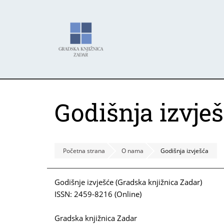
Skoči
Panel za upravljanje kolačićima
na
glavni
sadržaj
Godišnja izvje
Početna strana
O nama
Godišnja izvješća
Godišnje izvješće (Gradska knjižnica Zadar)
ISSN: 2459-8216 (Online)
Gradska knjižnica Zadar