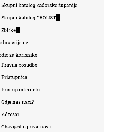
Skupni katalog Zadarske županije
Skupni katalog CROLIST
(link
is
Zbirke
(link
external)
is
adno vrijeme
external)
odič za korisnike
Pravila posudbe
Pristupnica
Pristup internetu
Gdje nas naći?
Adresar
Obavijest o privatnosti