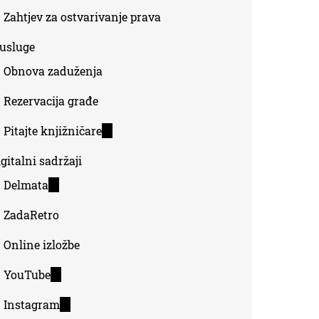
Zahtjev za ostvarivanje prava
-usluge
Obnova zaduženja
Rezervacija građe
Pitajte knjižničare
(link
is
gitalni sadržaji
external)
Delmata
(link
is
ZadaRetro
external)
Online izložbe
YouTube
(link
is
Instagram
(link
external)