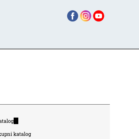
atalog
(link
is
kupni katalog
external)