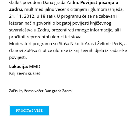
slatkiš povodom Dana grada Zadra:
Povijest pisanja u
Zadru
, multimedijalnu večer s čitanjem i glumom (srijeda,
21. 11. 2012. u 18 sati). U programu će se na zabavan i
ležeran način govoriti o bogatoj povijesti književnog
stvaralaštva u Zadru, prezentirati mnoge informacije, ali i
pročitati reprezentni ulomci tekstova.
Moderatori programa su Staša Nikolić Aras i Želimir Periš, a
članovi ZaPisa čitat će ulomke iz književnih djela iz zadarske
povijesti.
Lokacija:
MMD
Književni susret
ZaPis
književna večer
Dan grada Zadra
PROČITAJ VIŠE
O POVIJEST PISANJA U ZADRU - ŠALJIVA KNJI