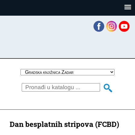
Skoči
Panel za upravljanje kolačićima
na
glavni
sadržaj
Dan besplatnih stripova (FCBD)