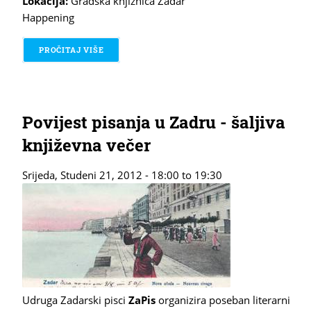
Lokacija:
Gradska knjižnica Zadar
Happening
PROČITAJ VIŠE
O DAN BESPLATNIH STRIPOVA
Povijest pisanja u Zadru - šaljiva
književna večer
Srijeda, Studeni 21, 2012 -
18:00
to
19:30
Udruga Zadarski pisci
ZaPis
organizira poseban literarni