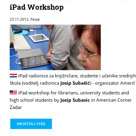
iPad Workshop
23.11.2012. Petak
iPad radionice za knjižničare, studente i učenike srednjih
škola (voditelj radionica
Josip Subašić
) - organizator Američ
iPad workshop for librarians, university students and
high school students by
Josip Subasic
in American Corner
Zadar
PROČITAJ VIŠE
O 20.11.-23.11.2012. / IPAD RADIONICA / IPAD 