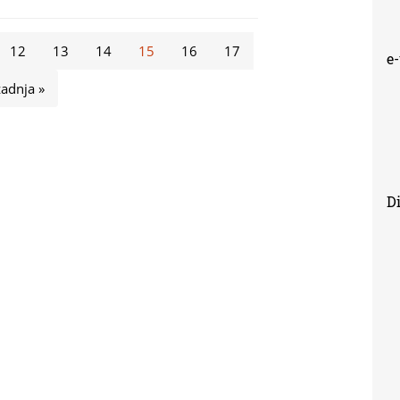
12
13
14
15
16
17
e
zadnja »
Di