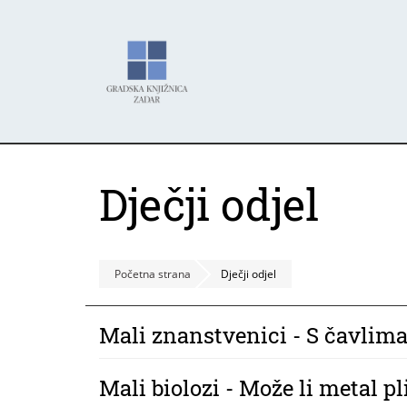
Skoči
Panel za upravljanje kolačićima
na
glavni
sadržaj
Dječji odjel
Početna strana
Dječji odjel
Mali znanstvenici - S čavlima
Mali biolozi - Može li metal pl