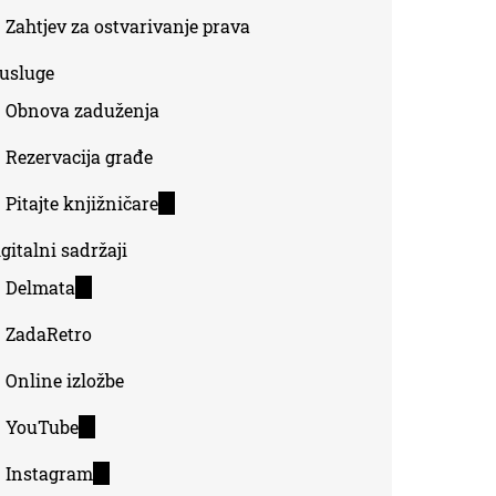
Zahtjev za ostvarivanje prava
-usluge
Obnova zaduženja
Rezervacija građe
Pitajte knjižničare
(link
is
gitalni sadržaji
external)
Delmata
(link
is
ZadaRetro
external)
Online izložbe
YouTube
(link
is
Instagram
(link
external)