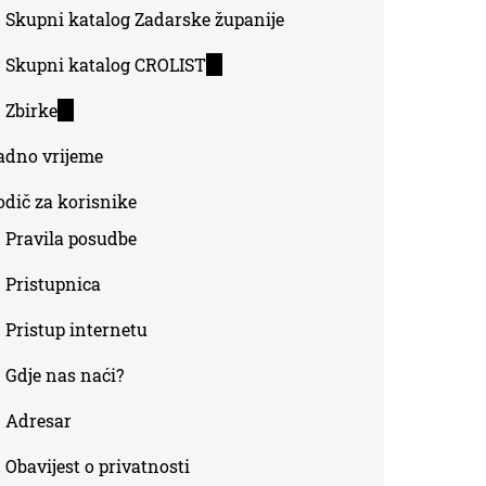
Skupni katalog Zadarske županije
Skupni katalog CROLIST
(link
is
Zbirke
(link
external)
is
adno vrijeme
external)
odič za korisnike
Pravila posudbe
Pristupnica
Pristup internetu
Gdje nas naći?
Adresar
Obavijest o privatnosti