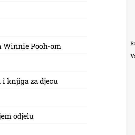
R
em Winnie Pooh-om
V
 i knjiga za djecu
čjem odjelu