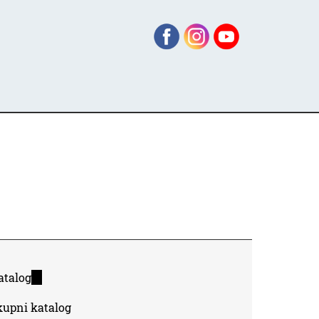
atalog
(link
is
kupni katalog
external)