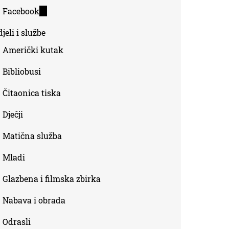
is
Facebook
(link
external)
is
jeli i službe
external)
Američki kutak
Bibliobusi
Čitaonica tiska
Dječji
Matična služba
Mladi
Glazbena i filmska zbirka
Nabava i obrada
Odrasli