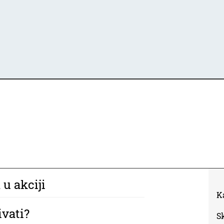
 u akciji
K
ivati?
S