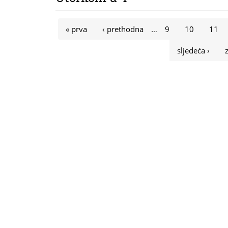
Stranice
« prva
‹ prethodna
…
9
10
11
sljedeća ›