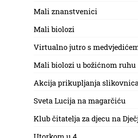
Mali znanstvenici
Mali biolozi
Virtualno jutro s medvjedić
Mali biolozi u božićnom ruhu
Akcija prikupljanja slikovnica
Sveta Lucija na magarčiću
Klub čitatelja za djecu na Dje
Utorkom u 4