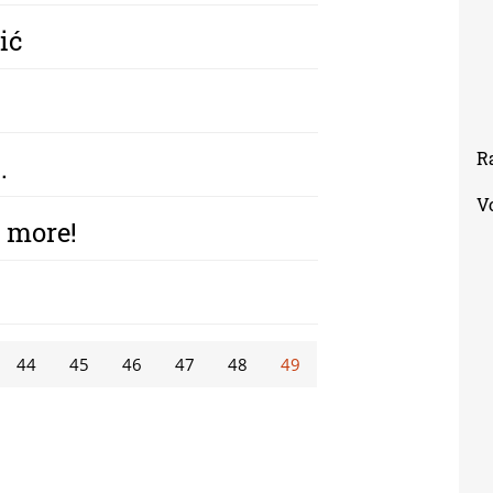
ić
R
.
V
 more!
44
45
46
47
48
49