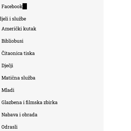
is
Facebook
(link
external)
is
jeli i službe
external)
Američki kutak
Bibliobusi
Čitaonica tiska
Dječji
Matična služba
Mladi
Glazbena i filmska zbirka
Nabava i obrada
Odrasli