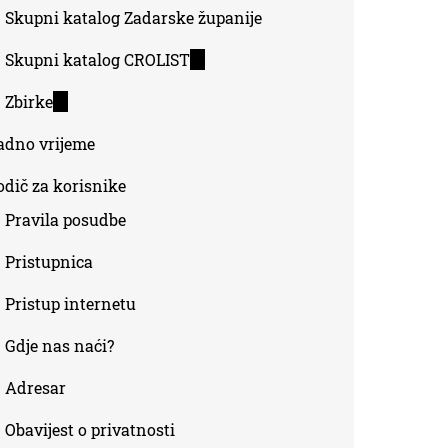
Skupni katalog Zadarske županije
Skupni katalog CROLIST
(link
is
Zbirke
(link
external)
is
adno vrijeme
external)
odič za korisnike
Pravila posudbe
Pristupnica
Pristup internetu
Gdje nas naći?
Adresar
Obavijest o privatnosti