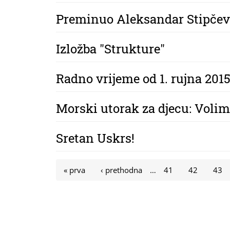
Preminuo Aleksandar Stipčev
Izložba "Strukture"
Radno vrijeme od 1. rujna 2015
Morski utorak za djecu: Volim
Sretan Uskrs!
Stranice
« prva
‹ prethodna
…
41
42
43