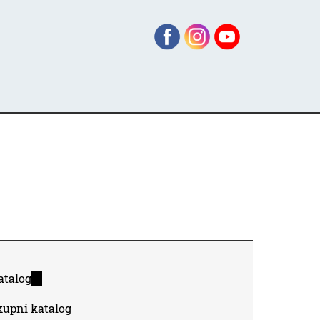
atalog
(link
is
kupni katalog
external)