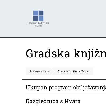
Skoči
Panel za upravljanje kolačićima
na
glavni
sadržaj
Gradska knjižn
Početna strana
Gradska knjižnica Zadar
Ukupan program obilježavanja
Razglednica s Hvara