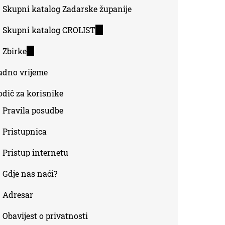
Skupni katalog Zadarske županije
Skupni katalog CROLIST
(link
is
Zbirke
(link
external)
is
adno vrijeme
external)
odič za korisnike
Pravila posudbe
Pristupnica
Pristup internetu
Gdje nas naći?
Adresar
Obavijest o privatnosti