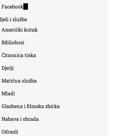
is
Facebook
(link
external)
is
jeli i službe
external)
Američki kutak
Bibliobusi
Čitaonica tiska
Dječji
Matična služba
Mladi
Glazbena i filmska zbirka
Nabava i obrada
Odrasli