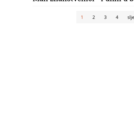
Stranice
1
2
3
4
slj