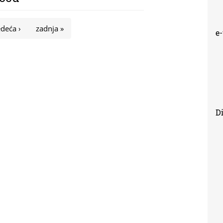
edeća ›
zadnja »
e
Di