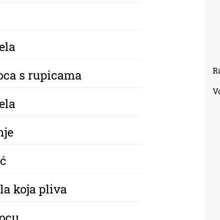
ela
R
Boca s rupicama
V
ela
nje
ić
la koja pliva
bocu