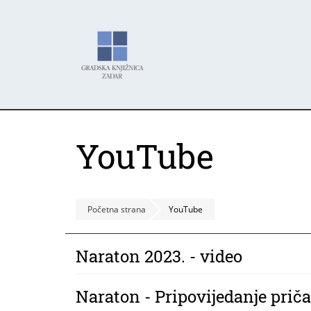
Skoči
Panel za upravljanje kolačićima
na
glavni
sadržaj
YouTube
Početna strana
YouTube
Naraton 2023. - video
Naraton - Pripovijedanje priča