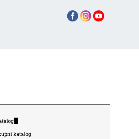
atalog
(link
is
kupni katalog
external)