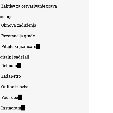
Zahtjev za ostvarivanje prava
-usluge
Obnova zaduženja
Rezervacija građe
Pitajte knjižničare
(link
is
gitalni sadržaji
external)
Delmata
(link
is
ZadaRetro
external)
Online izložbe
YouTube
(link
is
Instagram
(link
external)