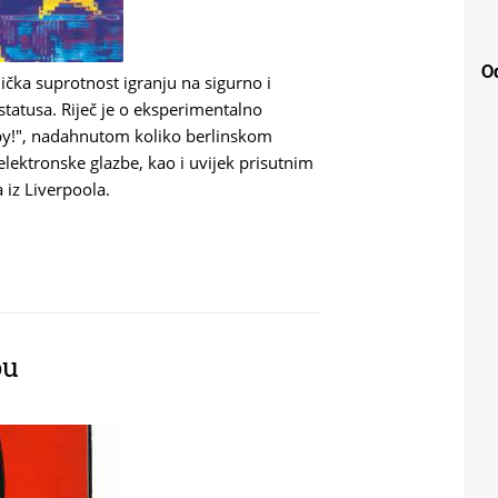
Od
čka suprotnost igranju na sigurno i
 statusa. Riječ je o eksperimentalno
y!", nadahnutom koliko berlinskom
elektronske glazbe, kao i uvijek prisutnim
 iz Liverpoola.
ou