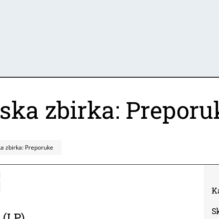
mska zbirka: Preporu
ka zbirka: Preporuke
K
S
 (LP)