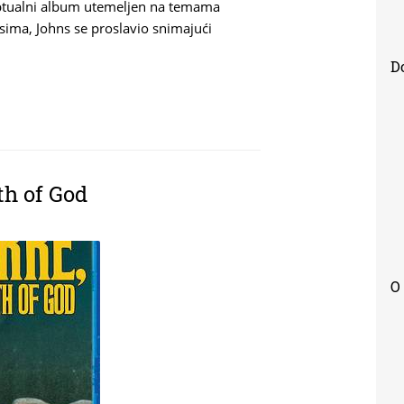
ceptualni album utemeljen na temama
sima, Johns se proslavio snimajući
D
th of God
O