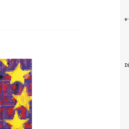
 (LP)
e
Di