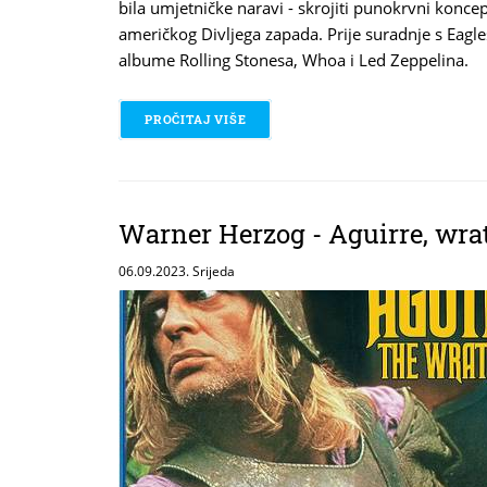
bila umjetničke naravi - skrojiti punokrvni kon
američkog Divljega zapada. Prije suradnje s Eagle
albume Rolling Stonesa, Whoa i Led Zeppelina.
PROČITAJ VIŠE
O THE EAGLES - DESPERADO
Warner Herzog - Aguirre, wra
06.09.2023. Srijeda