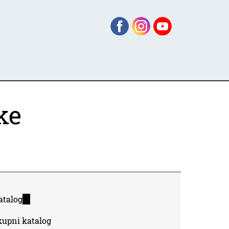
ke
atalog
(link
is
kupni katalog
external)