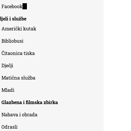
is
Facebook
(link
external)
is
jeli i službe
external)
Američki kutak
Bibliobusi
Čitaonica tiska
Dječji
Matična služba
Mladi
Glazbena i filmska zbirka
Nabava i obrada
Odrasli