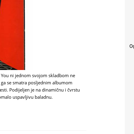
O
oo You ni jednom svojom skladbom ne
o ga se smatra posljednim albumom
sti. Podijeljen je na dinamičnu i čvrstu
pomalo uspavljivu baladnu.
YOU