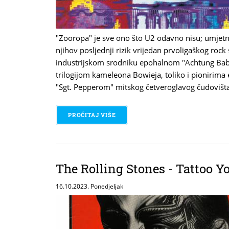
"Zooropa" je sve ono što U2 odavno nisu; umjetni
njihov posljednji rizik vrijedan prvoligaškog rock
industrijskom srodniku epohalnom "Achtung Bab
trilogijom kameleona Bowieja, toliko i pionirima 
"Sgt. Pepperom" mitskog četveroglavog čudovišta
PROČITAJ VIŠE
O U2 - ZOOROPA
The Rolling Stones - Tattoo Y
16.10.2023. Ponedjeljak