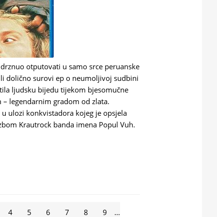
 drznuo otputovati u samo srce peruanske
li dolično surovi ep o neumoljivoj sudbini
tila ljudsku bijedu tijekom bjesomučne
m – legendarnim gradom od zlata.
u ulozi konkvistadora kojeg je opsjela
lazbom Krautrock banda imena Popul Vuh.
ATH OF GOD
4
5
6
7
8
9
…