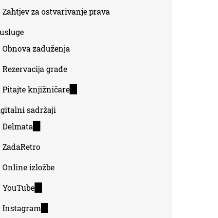
Zahtjev za ostvarivanje prava
-usluge
Obnova zaduženja
Rezervacija građe
Pitajte knjižničare
(link
is
gitalni sadržaji
external)
Delmata
(link
is
ZadaRetro
external)
Online izložbe
YouTube
(link
is
Instagram
(link
external)