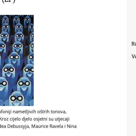
R
V
mfoniji nametljivih oštrih tonova,
oz cijelo djelo osjetni su utjecaji
udea Debussyja, Maurice Ravela i Nina