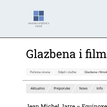
Skoči
Panel za upravljanje kolačićima
na
glavni
sadržaj
Glazbena i fil
Početna strana
Odjeli i službe
Glazbena i films
Aktualno
Preporuke
Novo
Info
Jean Michel Jarre – Equinoxe