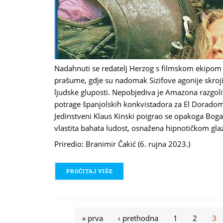
Nadahnuti se redatelj Herzog s filmskom ekipom
prašume, gdje su nadomak Sizifove agonije skroji
ljudske gluposti. Nepobjediva je Amazona razgoli
potrage španjolskih konkvistadora za El Dorado
Jedinstveni Klaus Kinski poigrao se opakoga Boga 
vlastita bahata ludost, osnažena hipnotičkom g
Priredio: Branimir Čakić (6. rujna 2023.)
PROČITAJ VIŠE
O WARNER HERZOG - AGUIRRE, WR
Stranice
« prva
‹ prethodna
1
2
3