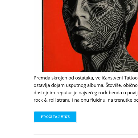
Premda skrojen od ostataka, veličanstveni Tatt
ostavlja dojam usputnog albuma. Štoviše, običn
dostojnim reputacije najvećeg rock benda u povije
rock & roll stranu i na onu fluidnu, na trenutke 
PROČITAJ VIŠE
O THE ROLLING STONES - TATTOO 