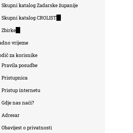
Skupni katalog Zadarske županije
Skupni katalog CROLIST
(link
is
Zbirke
(link
external)
is
adno vrijeme
external)
odič za korisnike
Pravila posudbe
Pristupnica
Pristup internetu
Gdje nas naći?
Adresar
Obavijest o privatnosti