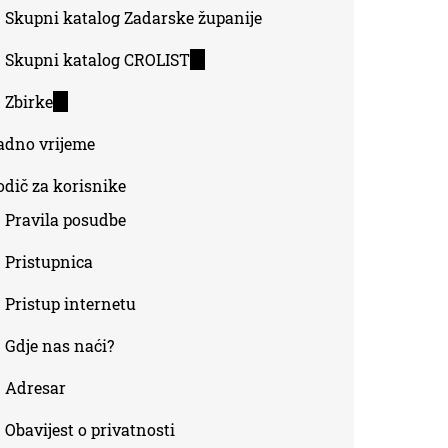
Skupni katalog Zadarske županije
Skupni katalog CROLIST
(link
is
Zbirke
(link
external)
is
adno vrijeme
external)
odič za korisnike
Pravila posudbe
Pristupnica
Pristup internetu
Gdje nas naći?
Adresar
Obavijest o privatnosti