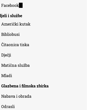
is
Facebook
(link
external)
is
jeli i službe
external)
Američki kutak
Bibliobusi
Čitaonica tiska
Dječji
Matična služba
Mladi
Glazbena i filmska zbirka
Nabava i obrada
Odrasli