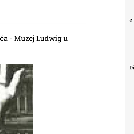
e
jeća - Muzej Ludwig u
Di