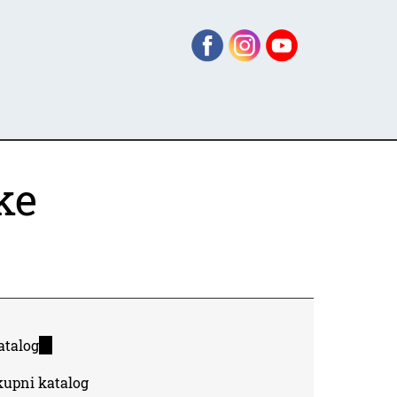
ke
atalog
(link
is
kupni katalog
external)