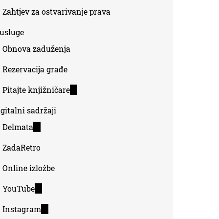
Zahtjev za ostvarivanje prava
-usluge
Obnova zaduženja
Rezervacija građe
Pitajte knjižničare
(link
is
gitalni sadržaji
external)
Delmata
(link
is
ZadaRetro
external)
Online izložbe
YouTube
(link
is
Instagram
(link
external)