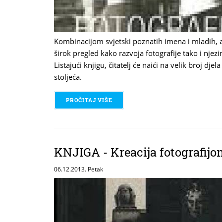
Kombinacijom svjetski poznatih imena i mladih, 
širok pregled kako razvoja fotografije tako i njez
Listajući knjigu, čitatelj će naići na velik broj d
stoljeća.
PROČITAJ VIŠE
O KNJIGA - FOTOGRAFIJA 20. STOL
KNJIGA - Kreacija fotografij
06.12.2013. Petak