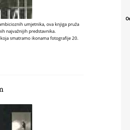
Od
ambicioznih umjetnika, ova knjiga pruža
inih najvažnijih predstavnika.
jela koja smatramo ikonama fotografije 20.
JEĆA - MUZEJ LUDWIG U KOELNU
om