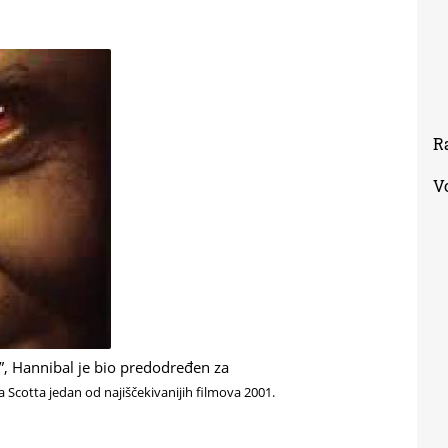
R
V
”, Hannibal je bio predodređen za
 Scotta jedan od najiščekivanijih filmova 2001.