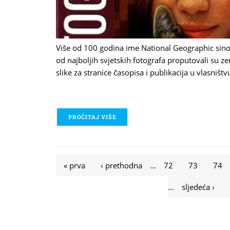
Više od 100 godina ime National Geographic sinon
od najboljih svjetskih fotografa proputovali su 
slike za stranice časopisa i publikacija u vlasništ
PROČITAJ VIŠE
O VODIČ KROZ DIGITALNU FOTOGR
Stranice
« prva
‹ prethodna
…
72
73
74
…
sljedeća ›