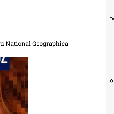
ALNU FOTOGRAFIJU
D
iju National Geographica
O