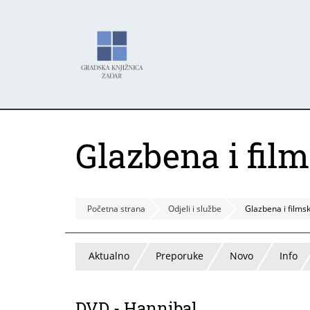
Skoči
Panel za upravljanje kolačićima
na
glavni
sadržaj
Glazbena i fil
Početna strana
Odjeli i službe
Glazbena i films
Aktualno
Preporuke
Novo
Info
DVD - Hannibal