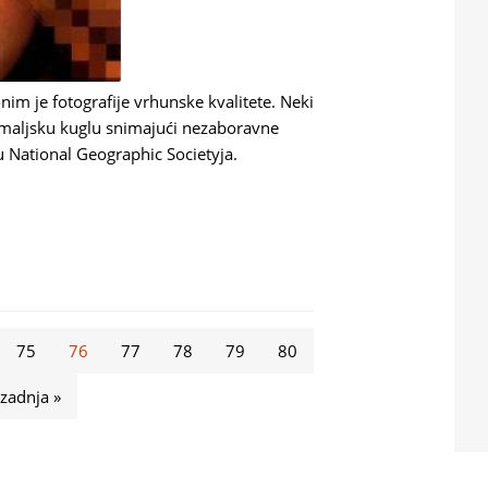
im je fotografije vrhunske kvalitete. Neki
zemaljsku kuglu snimajući nezaboravne
vu National Geographic Societyja.
AFIJU NATIONAL GEOGRAPHICA
75
76
77
78
79
80
zadnja »