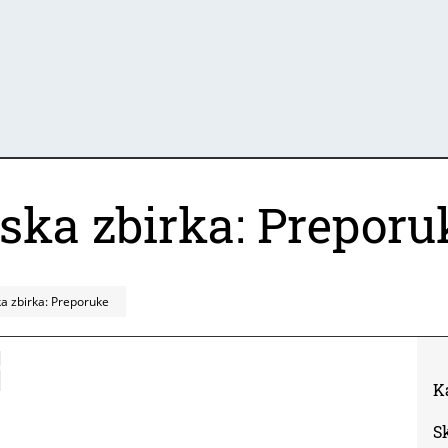
mska zbirka: Preporu
ka zbirka: Preporuke
K
S