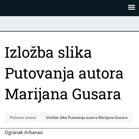
Skoči
Panel za upravljanje kolačićima
na
glavni
sadržaj
Izložba slika
Putovanja autora
Marijana Gusara
Početna strana
Izložba slika Putovanja autora Marijana Gusara
Ogranak Arbanasi