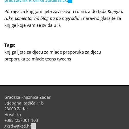
is
Potraga za knjigom ljeta završava u rujnu, a do tada
Knjigu u
external)
ruke, komentar na blog pa po nagradu!
i naravno glasajte za
knjige koje vam se sviđaju :).
Tags:
knjiga ljeta
za djecu
za mlade
preporuka za djecu
preporuka za mlade
teens
tweens
Gradska knjižnica Zadar
Stjepana Radića 11b
23000 Zadar
Hrvatska
+385 (23) 301-103
(link
gkzd@gkzd.hr