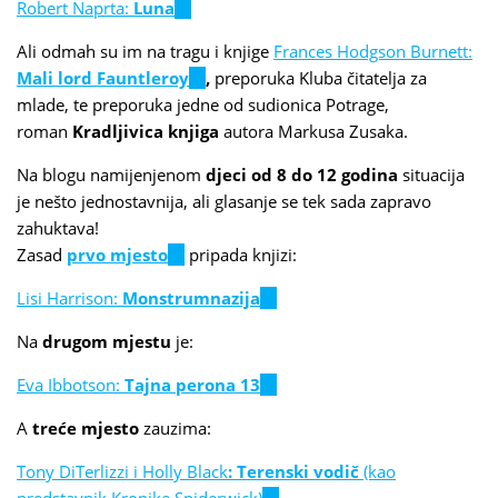
Robert Naprta:
Luna
(link
external)
is
Ali odmah su im na tragu i knjige
Frances Hodgson Burnett:
external)
Mali lord Fauntleroy
(link
,
preporuka Kluba čitatelja za
mlade, te preporuka jedne od sudionica Potrage,
is
roman
Kradljivica knjiga
external)
autora Markusa Zusaka.
Na blogu namijenjenom
djeci od 8 do 12 godina
situacija
je nešto jednostavnija, ali glasanje se tek sada zapravo
zahuktava!
Zasad
prvo mjesto
(link
pripada knjizi:
is
Lisi Harrison:
Monstrumnazija
(link
external)
is
Na
drugom mjestu
je:
external)
Eva Ibbotson:
Tajna perona 13
(link
is
A
treće mjesto
zauzima:
external)
Tony DiTerlizzi i Holly Black
:
Terenski vodič
(kao
predstavnik Kronike Spiderwick)
(link