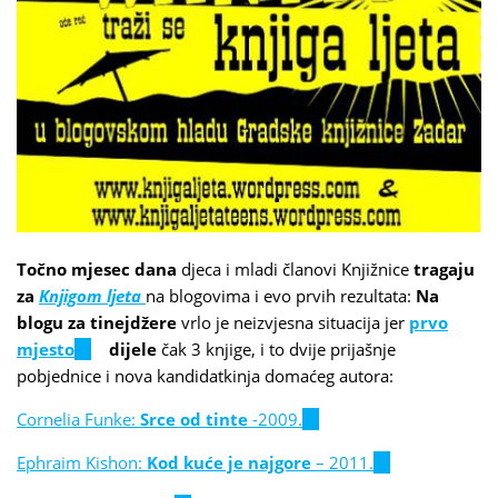
Točno mjesec dana
djeca i mladi članovi Knjižnice
tragaju
za
Knjigom ljeta
na blogovima i evo prvih rezultata:
Na
blogu za tinejdžere
vrlo je neizvjesna situacija jer
prvo
mjesto
(link
dijele
čak 3 knjige, i to dvije prijašnje
pobjednice i nova kandidatkinja domaćeg autora:
is
external)
Cornelia Funke:
Srce od tinte
-2009.
(link
is
Ephraim Kishon:
Kod kuće je najgore
– 2011.
(link
external)
is