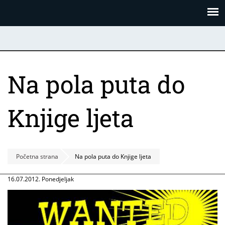
Skoči
Panel za upravljanje kolačićima
na
glavni
sadržaj
Na pola puta do
Knjige ljeta
Početna strana
Na pola puta do Knjige ljeta
16.07.2012. Ponedjeljak