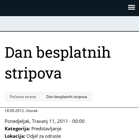
Skoči
Panel za upravljanje kolačićima
na
glavni
sadržaj
Dan besplatnih
stripova
Početna strana
Dan besplatnih stripova
18.09.2012. Utorak
Ponedjeljak, Travanj 11, 2011 - 00:00
Kategorija:
Predstavljanje
Lokacija:
Odjel za odrasle