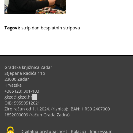
Tagovi:
strip
dan besplatnih stripova
Gradska knjižnica Zadar
Stjepana Radića 11b
23000 Zadar
Hrvatska
+385 (23) 301-103
(link
gkzd@gkzd.hr
sends
OIB: 59559512621
e-
Žiro račun od 1.1.2024. (riznica): IBAN: HR59 2407000
mail)
1852000009 (račun Grada Zadra).
Digitalna pristupačnost
-
Kolačići
-
Impressum