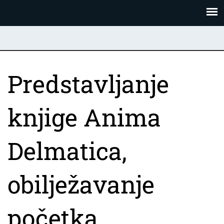
Skoči
Panel za upravljanje kolačićima
na
glavni
sadržaj
Predstavljanje
knjige Anima
Delmatica,
obilježavanje
početka