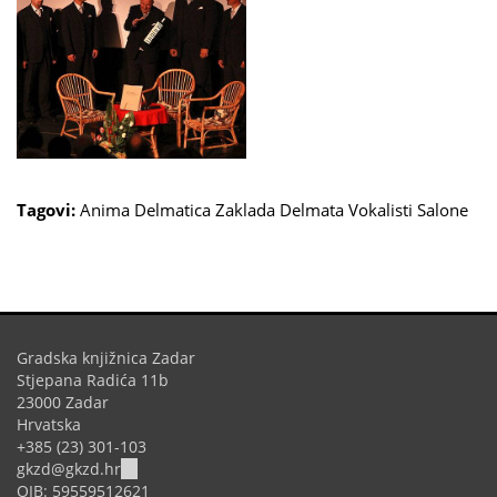
Tagovi:
Anima Delmatica
Zaklada Delmata
Vokalisti Salone
Gradska knjižnica Zadar
Stjepana Radića 11b
23000 Zadar
Hrvatska
+385 (23) 301-103
(link
gkzd@gkzd.hr
sends
OIB: 59559512621