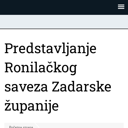
Skoči
Panel za upravljanje kolačićima
na
glavni
sadržaj
Predstavljanje
Ronilačkog
saveza Zadarske
županije
Početna strana