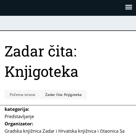
Skoči
Panel za upravljanje kolačićima
na
glavni
sadržaj
Zadar čita:
Knjigoteka
Početna strana
Zadar čita: Knjigoteka
kategorija:
Predstavljanje
Organizator:
Gradska knjižnica Zadar i Hrvatska knjižnica i čitaonica Sa