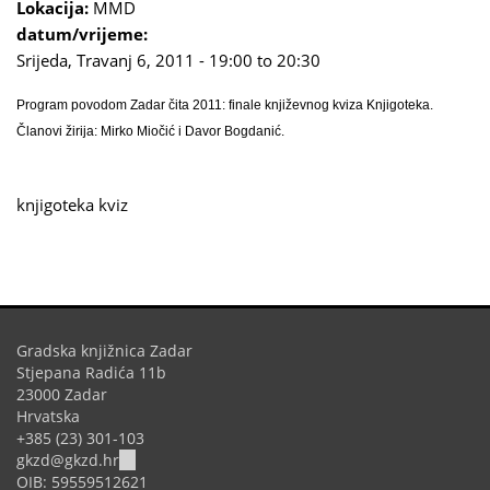
Lokacija:
MMD
datum/vrijeme:
Srijeda, Travanj 6, 2011 -
19:00
to
20:30
Program povodom Zadar čita 2011: finale književnog kviza Knjigoteka.
Članovi žirija: Mirko Miočić i Davor Bogdanić.
knjigoteka
kviz
Gradska knjižnica Zadar
Stjepana Radića 11b
23000 Zadar
Hrvatska
+385 (23) 301-103
(link
gkzd@gkzd.hr
sends
OIB: 59559512621