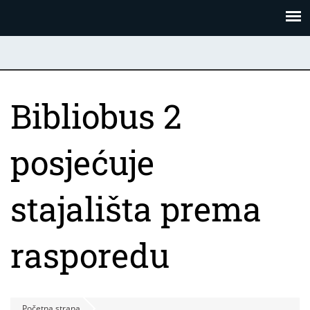
Skoči
Panel za upravljanje kolačićima
na
glavni
sadržaj
Bibliobus 2
posjećuje
stajališta prema
rasporedu
Početna strana