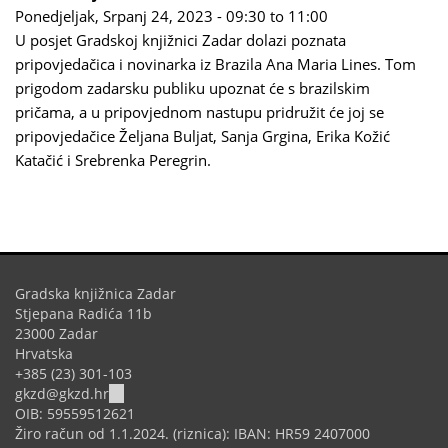
Ponedjeljak, Srpanj 24, 2023 -
09:30
to
11:00
U posjet Gradskoj knjižnici Zadar dolazi poznata
pripovjedačica i novinarka iz Brazila Ana Maria Lines. Tom
prigodom zadarsku publiku upoznat će s brazilskim
pričama, a u pripovjednom nastupu pridružit će joj se
pripovjedačice Željana Buljat, Sanja Grgina, Erika Kožić
Katačić i Srebrenka Peregrin.
Gradska knjižnica Zadar
Stjepana Radića 11b
23000 Zadar
Hrvatska
+385 (23) 301-103
(link
gkzd@gkzd.hr
sends
OIB: 59559512621
e-
Žiro račun od 1.1.2024. (riznica): IBAN: HR59 2407000
mail)