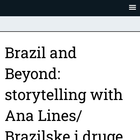
Skoči
Panel za upravljanje kolačićima
na
glavni
sadržaj
Brazil and
Beyond:
storytelling with
Ana Lines/
Brazilske i druge