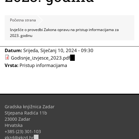
Početna strana
Izvješće o provedbi Zakona opravu na pristup informacijama za
2023. godinu
Datum:
Srijeda, Siječanj 10, 2024 - 09:30
Godisnje_izvjesce_2023.pdf
(link
Vrsta:
Pristup informacijama
is
external)
Gradska knjižnica Zadar
Stjepana Radića 11b
23000 Zadar
Hrvatska
+385 (23) 301-103
(link
gkzd@gkzd.hr