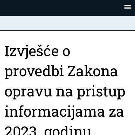
Skoči
Panel za upravljanje kolačićima
na
glavni
sadržaj
Izvješće o
provedbi Zakona
opravu na pristup
informacijama za
2023. godinu