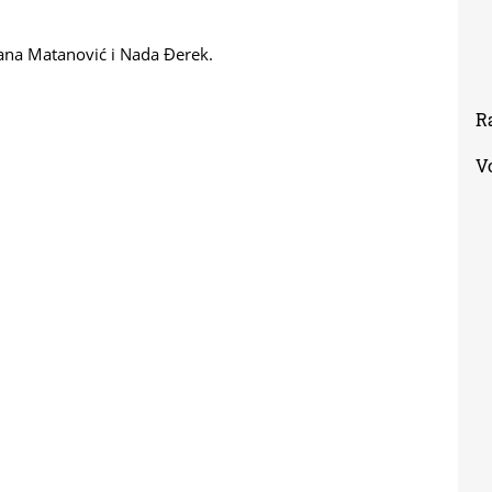
ijana Matanović i Nada Đerek.
R
V