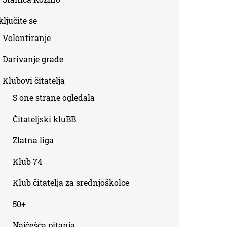
ljučite se
Volontiranje
Darivanje građe
Klubovi čitatelja
S one strane ogledala
Čitateljski kluBB
Zlatna liga
Klub 74
Klub čitatelja za srednjoškolce
50+
Najčešća pitanja