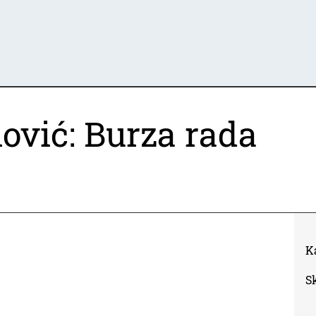
ović: Burza rada
K
S