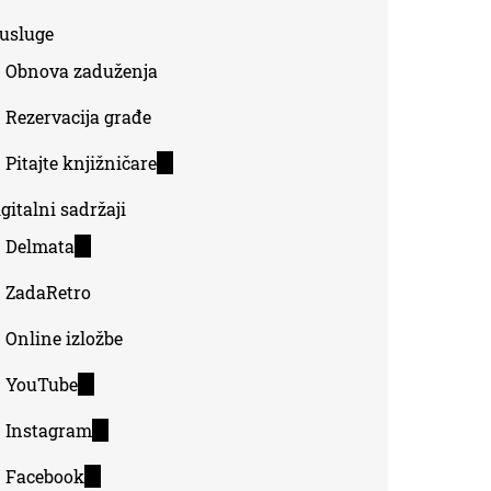
-usluge
Obnova zaduženja
Rezervacija građe
Pitajte knjižničare
(link
is
gitalni sadržaji
external)
Delmata
(link
is
ZadaRetro
external)
Online izložbe
YouTube
(link
is
Instagram
(link
external)
is
Facebook
(link
external)