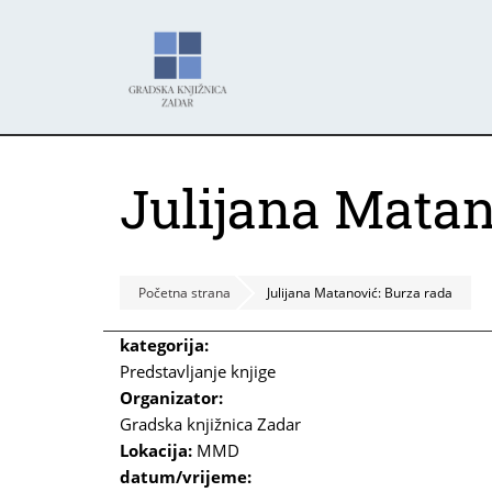
Skoči
Panel za upravljanje kolačićima
na
glavni
sadržaj
Julijana Matan
Početna strana
Julijana Matanović: Burza rada
kategorija:
Predstavljanje knjige
Organizator:
Gradska knjižnica Zadar
Lokacija:
MMD
datum/vrijeme: