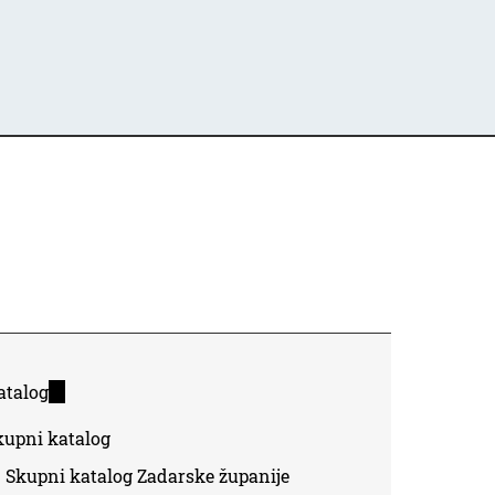
atalog
(link
is
kupni katalog
external)
Skupni katalog Zadarske županije