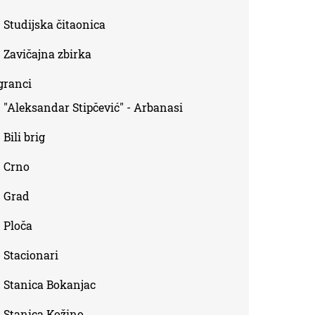
Studijska čitaonica
Zavičajna zbirka
granci
"Aleksandar Stipčević" - Arbanasi
Bili brig
Crno
Grad
Ploča
Stacionari
Stanica Bokanjac
Stanica Kožino