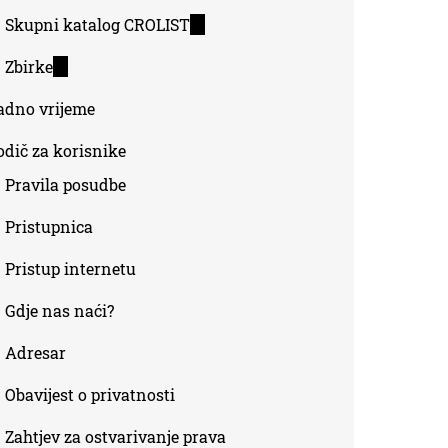
Skupni katalog CROLIST
(link
is
Zbirke
(link
external)
is
adno vrijeme
external)
odič za korisnike
Pravila posudbe
Pristupnica
Pristup internetu
Gdje nas naći?
Adresar
Obavijest o privatnosti
Zahtjev za ostvarivanje prava