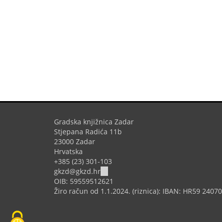
Gradska knjižnica Zadar
Stjepana Radića 11b
23000 Zadar
Hrvatska
+385 (23) 301-103
(link
gkzd@gkzd.hr
sends
OIB: 59559512621
e-
Žiro račun od 1.1.2024. (riznica): IBAN: HR59 240
mail)