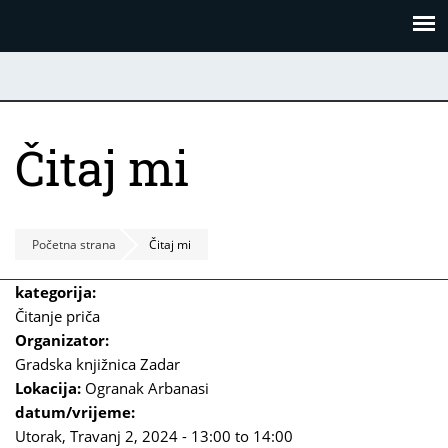
Skoči
Panel za upravljanje kolačićima
na
glavni
sadržaj
Čitaj mi
Početna strana
Čitaj mi
kategorija:
Čitanje priča
Organizator:
Gradska knjižnica Zadar
Lokacija:
Ogranak Arbanasi
datum/vrijeme:
Utorak, Travanj 2, 2024 -
13:00
to
14:00