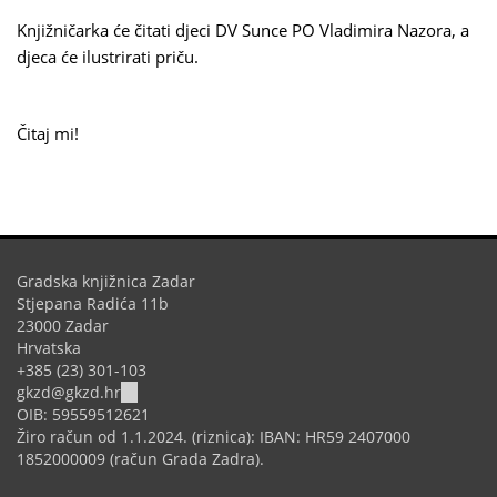
Knjižničarka će čitati djeci DV Sunce PO Vladimira Nazora, a
djeca će ilustrirati priču.
Čitaj mi!
Gradska knjižnica Zadar
Stjepana Radića 11b
23000 Zadar
Hrvatska
+385 (23) 301-103
(link
gkzd@gkzd.hr
sends
OIB: 59559512621
e-
Žiro račun od 1.1.2024. (riznica): IBAN: HR59 2407000
mail)
1852000009 (račun Grada Zadra).