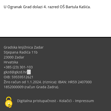
U Ogranak Grad dolazi 4. razred OŠ Bartula Kašića.
Gradska knjižnica Zadar
Stjepana Radića 11b
23000 Zadar
Hrvatska
+385 (23) 301-103
(link
gkzd@gkzd.hr
sends
OIB: 59559512621
e-
Žiro račun od 1.1.2024. (riznica): IBAN: HR59 2407000
mail)
1852000009 (račun Grada Zadra).
Digitalna pristupačnost
-
Kolačići
-
Impressum