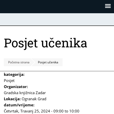
Skoči
Panel za upravljanje kolačićima
na
glavni
sadržaj
Posjet učenika
Početna strana
Posjet učenika
kategorija:
Posjet
Organizator:
Gradska knjižnica Zadar
Lokacija:
Ogranak Grad
datum/vrijeme:
Četvrtak, Travanj 25, 2024 -
09:00
to
10:00