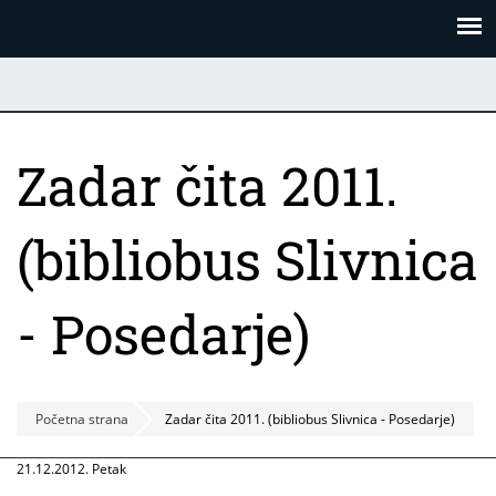
Skoči
Panel za upravljanje kolačićima
na
glavni
sadržaj
Zadar čita 2011.
(bibliobus Slivnica
- Posedarje)
Početna strana
Zadar čita 2011. (bibliobus Slivnica - Posedarje)
21.12.2012. Petak