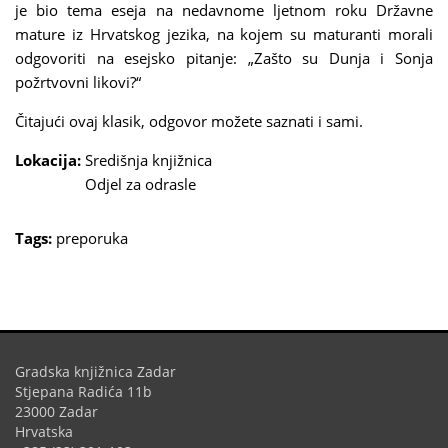
je bio tema eseja na nedavnome ljetnom roku Državne
mature iz Hrvatskog jezika, na kojem su maturanti morali
odgovoriti na esejsko pitanje: „Zašto su Dunja i Sonja
požrtvovni likovi?“
Čitajući ovaj klasik, odgovor možete saznati i sami.
Lokacija:
Središnja knjižnica
Odjel za odrasle
Tags:
preporuka
Gradska knjižnica Zadar
Stjepana Radića 11b
23000 Zadar
Hrvatska