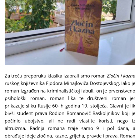
Za treću preporuku klasika izabrali smo roman
Zločin i kazna
ruskog književnika Fjodora Mihajloviča Dostojevskog. Iako je
roman izgrađen na kriminalističkoj fabuli, on je prvenstveno
psihološki roman, roman lika te društveni roman jer
prikazuje sliku Rusije 60-ih godina 19. stoljeća. Glavni je lik
bivši student prava Rodion Romanovič Raskoljnikov koji je
počinio ubojstvo, ali ne radi vlastite koristi, nego iz
altruizma. Radnja romana traje samo 9 i pol dana, a
obrađuje ideje zločina, kazne, grijeha, pravde i prava. Roman