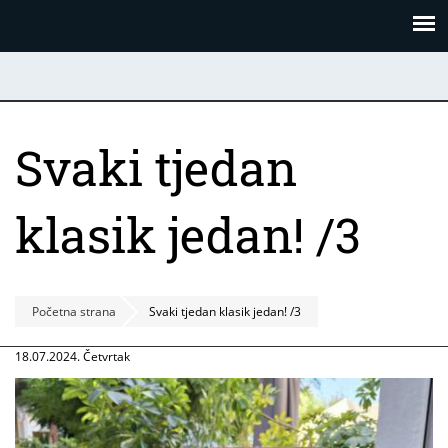
Skoči
Panel za upravljanje kolačićima
na
glavni
sadržaj
Svaki tjedan
klasik jedan! /3
Početna strana
Svaki tjedan klasik jedan! /3
18.07.2024. Četvrtak