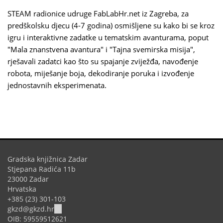
STEAM radionice udruge FabLabHr.net iz Zagreba, za
predškolsku djecu (4-7 godina) osmišljene su kako bi se kroz
igru i interaktivne zadatke u tematskim avanturama, poput
"Mala znanstvena avantura" i "Tajna svemirska misija",
rješavali zadatci kao što su spajanje zviježđa, navođenje
robota, miješanje boja, dekodiranje poruka i izvođenje
jednostavnih eksperimenata.
Gradska knjižnica Zadar
Stjepana Radića 11b
23000 Zadar
Hrvatska
+385 (23) 301-103
(link
gkzd@gkzd.hr
sends
OIB: 59559512621