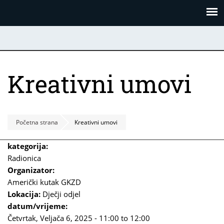
Skoči
Panel za upravljanje kolačićima
na
glavni
sadržaj
Kreativni umovi
Početna strana
Kreativni umovi
kategorija:
Radionica
Organizator:
Američki kutak GKZD
Lokacija:
Dječji odjel
datum/vrijeme:
Četvrtak, Veljača 6, 2025 -
11:00
to
12:00