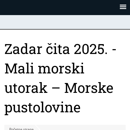
Skoči
Panel za upravljanje kolačićima
na
glavni
sadržaj
Zadar čita 2025. -
Mali morski
utorak – Morske
pustolovine
Početna strana