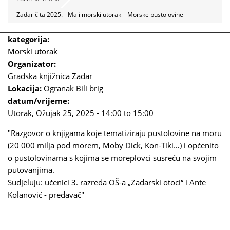
Zadar čita 2025. - Mali morski utorak – Morske pustolovine
kategorija:
Morski utorak
Organizator:
Gradska knjižnica Zadar
Lokacija:
Ogranak Bili brig
datum/vrijeme:
Utorak, Ožujak 25, 2025 -
14:00
to
15:00
"Razgovor o knjigama koje tematiziraju pustolovine na moru
(20 000 milja pod morem, Moby Dick, Kon-Tiki…) i općenito
o pustolovinama s kojima se moreplovci susreću na svojim
putovanjima.
Sudjeluju: učenici 3. razreda OŠ-a „Zadarski otoci“ i Ante
Kolanović - predavač"