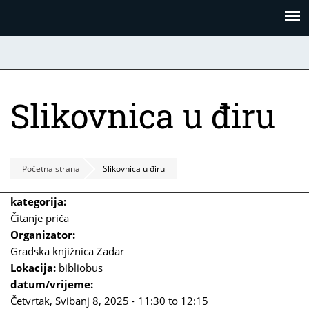
Skoči
Panel za upravljanje kolačićima
na
glavni
sadržaj
Slikovnica u điru
Početna strana
Slikovnica u điru
kategorija:
Čitanje priča
Organizator:
Gradska knjižnica Zadar
Lokacija:
bibliobus
datum/vrijeme:
Četvrtak, Svibanj 8, 2025 -
11:30
to
12:15