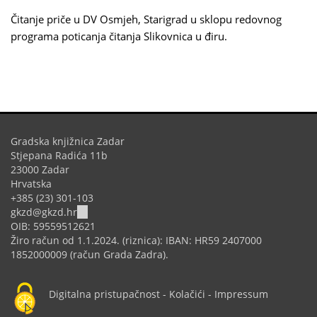
Čitanje priče u DV Osmjeh, Starigrad u sklopu redovnog
programa poticanja čitanja Slikovnica u điru.
Gradska knjižnica Zadar
Stjepana Radića 11b
23000 Zadar
Hrvatska
+385 (23) 301-103
(link
gkzd@gkzd.hr
sends
OIB: 59559512621
e-
Žiro račun od 1.1.2024. (riznica): IBAN: HR59 2407000
mail)
1852000009 (račun Grada Zadra).
Digitalna pristupačnost
-
Kolačići
-
Impressum