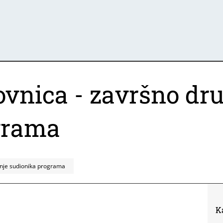
tovnica - završno dr
grama
ženje sudionika programa
K