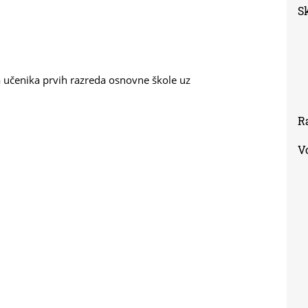
S
a učenika prvih razreda osnovne škole uz
R
V