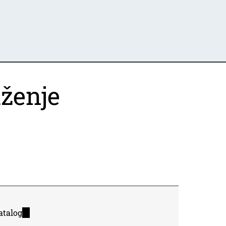
uženje
atalog
(link
is