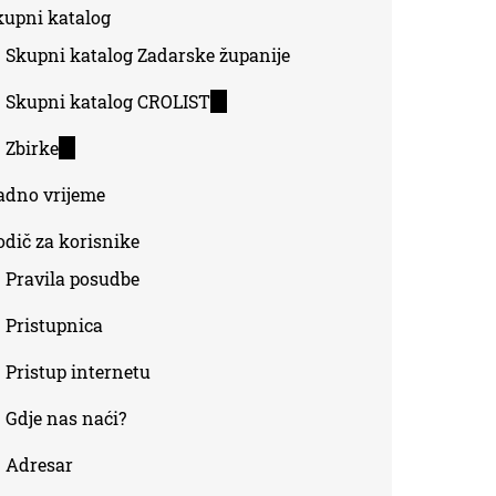
kupni katalog
external)
Skupni katalog Zadarske županije
Skupni katalog CROLIST
(link
is
Zbirke
(link
external)
is
adno vrijeme
external)
odič za korisnike
Pravila posudbe
Pristupnica
Pristup internetu
Gdje nas naći?
Adresar