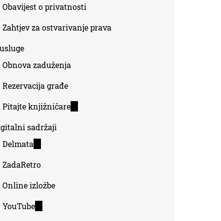
Obavijest o privatnosti
Zahtjev za ostvarivanje prava
-usluge
Obnova zaduženja
Rezervacija građe
Pitajte knjižničare
(link
is
gitalni sadržaji
external)
Delmata
(link
is
ZadaRetro
external)
Online izložbe
YouTube
(link
is