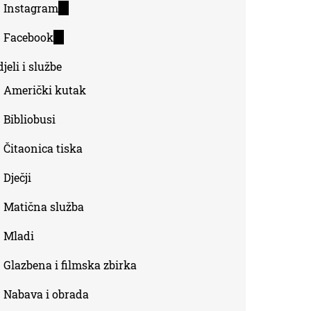
Instagram
(link
external)
is
Facebook
(link
external)
is
jeli i službe
external)
Američki kutak
Bibliobusi
Čitaonica tiska
Dječji
Matična služba
Mladi
Glazbena i filmska zbirka
Nabava i obrada