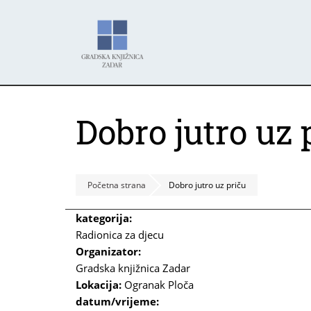
Skoči
Panel za upravljanje kolačićima
na
glavni
sadržaj
Dobro jutro uz 
Početna strana
Dobro jutro uz priču
kategorija:
Radionica za djecu
Organizator:
Gradska knjižnica Zadar
Lokacija:
Ogranak Ploča
datum/vrijeme: