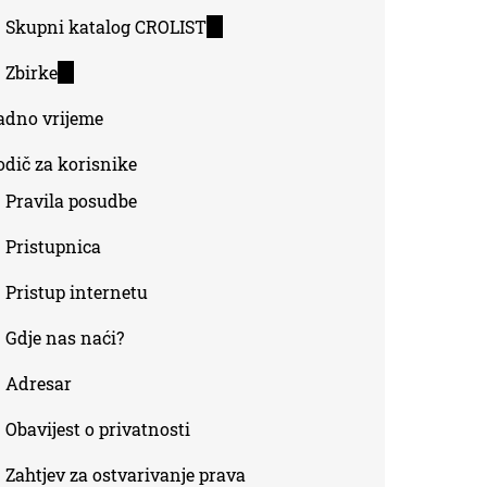
Skupni katalog CROLIST
(link
is
Zbirke
(link
external)
is
adno vrijeme
external)
odič za korisnike
Pravila posudbe
Pristupnica
Pristup internetu
Gdje nas naći?
Adresar
Obavijest o privatnosti
Zahtjev za ostvarivanje prava