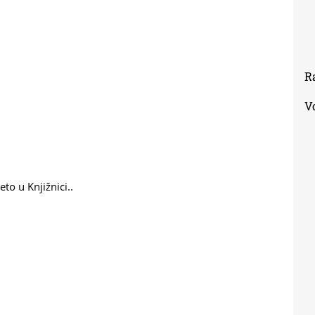
R
V
to u Knjižnici..