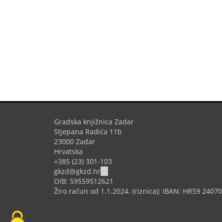
Gradska knjižnica Zadar
Stjepana Radića 11b
23000 Zadar
Hrvatska
+385 (23) 301-103
(link
gkzd@gkzd.hr
sends
OIB: 59559512621
e-
Žiro račun od 1.1.2024. (riznica): IBAN: HR59 240
mail)