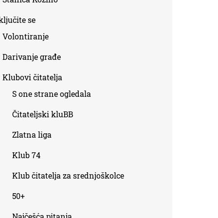
ljučite se
Volontiranje
Darivanje građe
Klubovi čitatelja
S one strane ogledala
Čitateljski kluBB
Zlatna liga
Klub 74
Klub čitatelja za srednjoškolce
50+
Najčešća pitanja