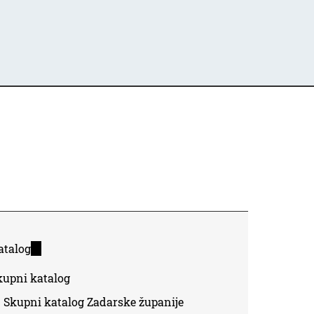
atalog
(link
is
kupni katalog
external)
Skupni katalog Zadarske županije