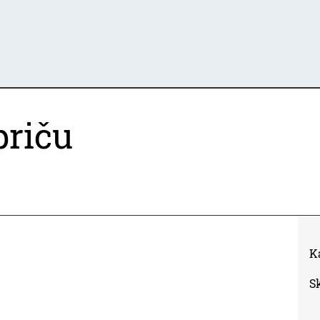
priču
K
S