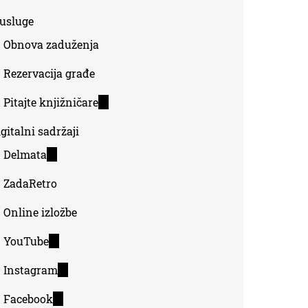
-usluge
Obnova zaduženja
Rezervacija građe
Pitajte knjižničare
(link
is
gitalni sadržaji
external)
Delmata
(link
is
ZadaRetro
external)
Online izložbe
YouTube
(link
is
Instagram
(link
external)
is
Facebook
(link
external)