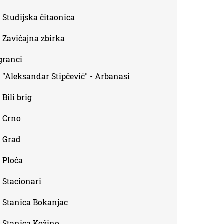
Studijska čitaonica
Zavičajna zbirka
granci
"Aleksandar Stipčević" - Arbanasi
Bili brig
Crno
Grad
Ploča
Stacionari
Stanica Bokanjac
Stanica Kožino