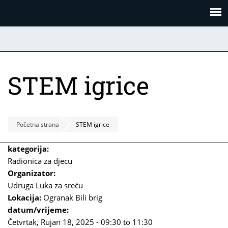
Skoči
Panel za upravljanje kolačićima
na
glavni
sadržaj
STEM igrice
Početna strana
STEM igrice
kategorija:
Radionica za djecu
Organizator:
Udruga Luka za sreću
Lokacija:
Ogranak Bili brig
datum/vrijeme:
Četvrtak, Rujan 18, 2025 -
09:30
to
11:30