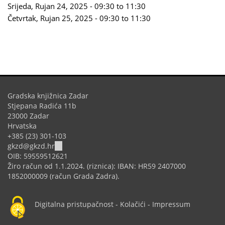
Srijeda, Rujan 24, 2025 -
09:30
to
11:30
Četvrtak, Rujan 25, 2025 -
09:30
to
11:30
Gradska knjižnica Zadar
Stjepana Radića 11b
23000 Zadar
Hrvatska
+385 (23) 301-103
(link
gkzd@gkzd.hr
sends
OIB: 59559512621
e-
Žiro račun od 1.1.2024. (riznica): IBAN: HR59 2407000
mail)
1852000009 (račun Grada Zadra).
Digitalna pristupačnost
-
Kolačići
-
Impressum