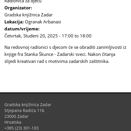
Radionica za djecu
Organizator:
Gradska knjižnica Zadar
Lokacija:
Ogranak Arbanasi
datum/vrijeme:
Četvrtak, Studeni 20, 2025 -
17:00
to
18:00
Na redovnoj radionici s djecom će se obraditi zanimljivosti iz
knjige fra Stanka Škunce - Zadarski sveci. Nakon čitanja
slijedi kreativan rad s motivima zadarskih zaštitnika.
Gradska knjižnica Zadar
Stjepana Radića 11b
23000 Zadar
Hrvatska
+385 (23) 301-103