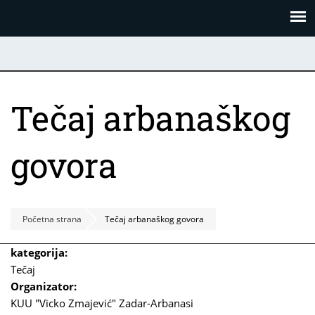
Skoči
Panel za upravljanje kolačićima
na
glavni
sadržaj
Tečaj arbanaškog
govora
Početna strana
Tečaj arbanaškog govora
kategorija:
Tečaj
Organizator:
KUU "Vicko Zmajević" Zadar-Arbanasi