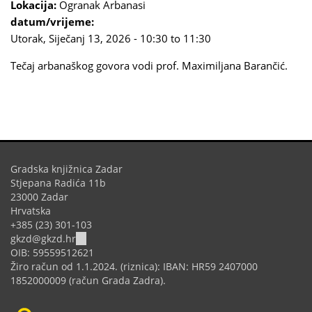
Lokacija:
Ogranak Arbanasi
datum/vrijeme:
Utorak, Siječanj 13, 2026 -
10:30
to
11:30
Tečaj arbanaškog govora vodi prof. Maximiljana Barančić.
Gradska knjižnica Zadar
Stjepana Radića 11b
23000 Zadar
Hrvatska
+385 (23) 301-103
(link
gkzd@gkzd.hr
sends
OIB: 59559512621
e-
Žiro račun od 1.1.2024. (riznica): IBAN: HR59 2407000
mail)
1852000009 (račun Grada Zadra).