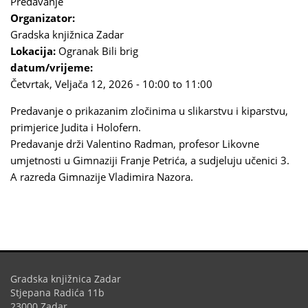
Predavanje
Organizator:
Gradska knjižnica Zadar
Lokacija:
Ogranak Bili brig
datum/vrijeme:
Četvrtak, Veljača 12, 2026 -
10:00
to
11:00
Predavanje o prikazanim zločinima u slikarstvu i kiparstvu,
primjerice Judita i Holofern.
Predavanje drži Valentino Radman, profesor Likovne
umjetnosti u Gimnaziji Franje Petrića, a sudjeluju učenici 3.
A razreda Gimnazije Vladimira Nazora.
Gradska knjižnica Zadar
Stjepana Radića 11b
23000 Zadar